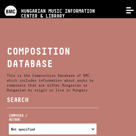
PROGRAMS
HUNGARIAN MUSIC INFORMATION
MENU
CENTER & LIBRARY
COMPETITIONS
TRAININGS
COMPOSITION
DATABASE
RELEASES
This is the Composition Database of BMC,
ABOUT US
which includes information about works by
composers that are either Hungarian or
Hungarian by origin or live in Hungary.
SEARCH
CONTACT
COMPOSER /
AUTHOR:
VIDEO GALLERY