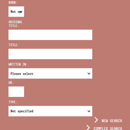
BORN:
ORIGINAL
TITLE:
ADDRESS
TITLE:
EMAIL
infokozpont@bmc.hu
WRITTEN IN:
PHONE
OR:
OPENING HOURS
TYPE:
NEW SEARCH
COMPLEX SEARCH