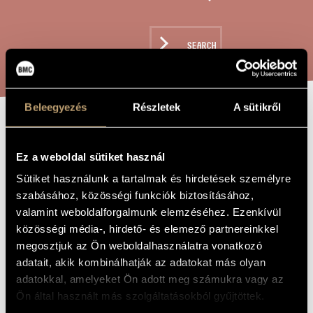
ARTIST DATABASE
COMPOSITION DATABASE
SEARCH
MUSIC LIBRARY, ONLINE CATALOG
Beleegyezés
Részletek
A sütikről
THE GOLEM
TITLE OF
THE WORK
Ez a weboldal sütiket használ
Sütiket használunk a tartalmak és hirdetések személyre
Vajda Gergely
COMPOSER
szabásához, közösségi funkciók biztosításához,
A Gólem
ORIGINAL /
valamint weboldalforgalmunk elemzéséhez. Ezenkívül
HUNGARIAN
közösségi média-, hirdető- és elemező partnereinkkel
TITLE
megosztjuk az Ön weboldalhasználatra vonatkozó
The Golem
FOREIGN
LANGUAGE /
adatait, akik kombinálhatják az adatokat más olyan
ENGLISH
TITLE
adatokkal, amelyeket Ön adott meg számukra vagy az
A Jewish Operetta - For 5 singers/actors and 8 players
Ön által használt más szolgáltatásokból gyűjtöttek.
SUBTITLE