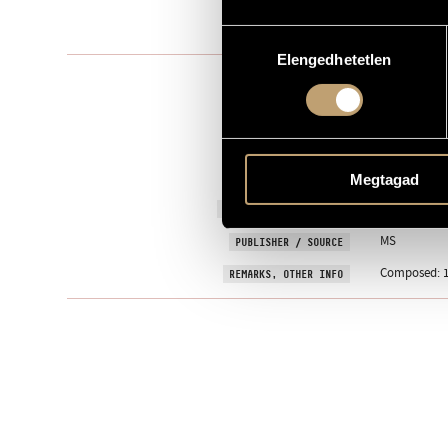
1983
YEAR OF COMPOSITION
Hozzájárulás
Elengedhetetlen
kiválasztása
Choir and or
TYPE
mixed choir 
INSTRUMENTATION
HORUSITZKY,
TEXT
Hungarian
LANGUAGE
Megtagad
11 November
PREMIERE INFORMATION
MS
PUBLISHER / SOURCE
Composed: 1
REMARKS, OTHER INFO