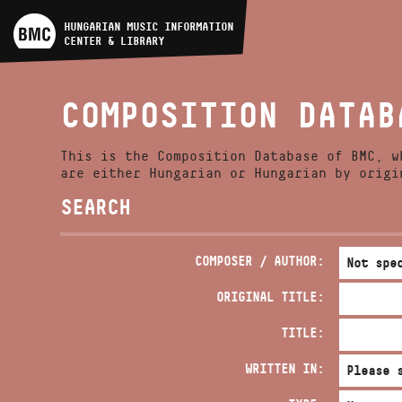
ARTIST DATABASE
HUNGARIAN MUSIC INFORMATION
CENTER & LIBRARY
COMPOSITION DATABASE
COMPOSITION DATAB
MUSIC LIBRARY, ONLINE
CATALOG
This is the Composition Database of BMC, w
are either Hungarian or Hungarian by origi
SEARCH
COMPOSER / AUTHOR:
ORIGINAL TITLE:
TITLE:
WRITTEN IN: