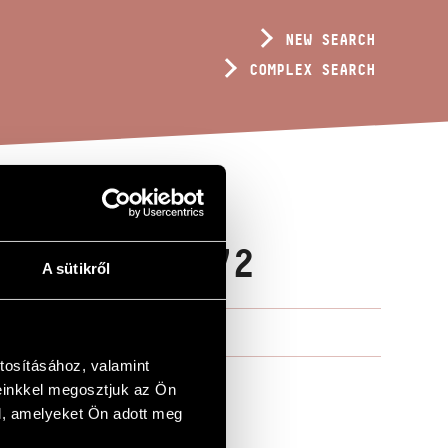
NEW SEARCH
COMPLEX SEARCH
EACE, OP. 72
A sütikről
tosításához, valamint
einkkel megosztjuk az Ön
l, amelyeket Ön adott meg