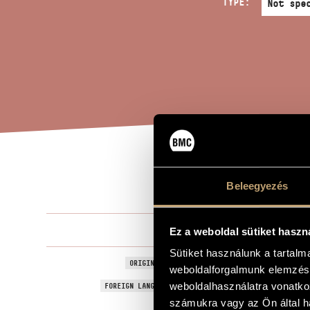
TYPE:
PAX
TITLE OF THE WORK
Beleegyezés
Horusitzky Z
COMPOSER
Ez a weboldal sütiket haszn
Sütiket használunk a tartal
PAX - Éljete
ORIGINAL / HUNGARIAN TITLE
weboldalforgalmunk elemzésé
PAX - May Yo
weboldalhasználatra vonatko
FOREIGN LANGUAGE / ENGLISH TITLE
számukra vagy az Ön által ha
Cantata
SUBTITLE