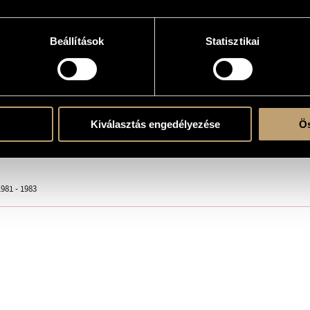
Beállítások
Statisztikai
chestra
- orchestra
 Zoltán
Kiválasztás engedélyezése
Ös
 1983, Liszt Ferenc Academy of Music, Budapest; Ádám Medveczky (cond.)
981 - 1983