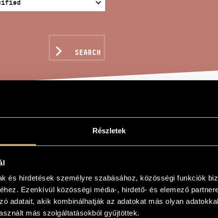
SEARCH
 - MAY YOU LIVE IN P
Részletek
oltán
ál
mak és hirdetések személyre szabásához, közösségi funkciók biz
k békében, Op. 72
hez. Ezenkívül közösségi média-, hirdető- és elemező partner
u Live in Peace, Op. 72
zó adatait, akik kombinálhatják az adatokat más olyan adatokka
sznált más szolgáltatásokból gyűjtöttek.