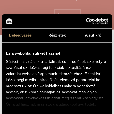
ARTIST DATABASE
COMPOSITION DATABASE
SEARCH
MUSIC LIBRARY, ONLINE CATALOG
Beleegyezés
Részletek
A sütikről
URBI CARITAS
TITLE OF
Ez a weboldal sütiket használ
THE WORK
ET AMOR
Sütiket használunk a tartalmak és hirdetések személyre
szabásához, közösségi funkciók biztosításához,
valamint weboldalforgalmunk elemzéséhez. Ezenkívül
Tóth Péter
COMPOSER
közösségi média-, hirdető- és elemező partnereinkkel
Urbi caritas et amor
ORIGINAL /
megosztjuk az Ön weboldalhasználatra vonatkozó
HUNGARIAN
adatait, akik kombinálhatják az adatokat más olyan
TITLE
adatokkal, amelyeket Ön adott meg számukra vagy az
Urbi caritas et amor
FOREIGN
LANGUAGE /
Ön által használt más szolgáltatásokból gyűjtöttek.
ENGLISH
TITLE