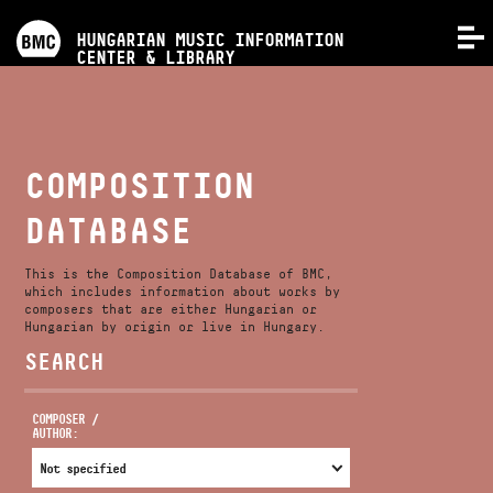
PROGRAMS
HUNGARIAN MUSIC INFORMATION
MENU
CENTER & LIBRARY
COMPETITIONS
TRAININGS
COMPOSITION
DATABASE
RELEASES
This is the Composition Database of BMC,
ABOUT US
which includes information about works by
composers that are either Hungarian or
Hungarian by origin or live in Hungary.
SEARCH
CONTACT
COMPOSER /
AUTHOR:
VIDEO GALLERY