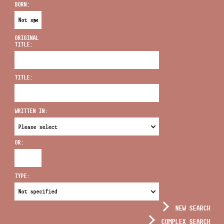
BORN:
ORIGINAL
TITLE:
ADDRESS
TITLE:
EMAIL
infokozpont@bmc.hu
WRITTEN IN:
PHONE
OR:
OPENING HOURS
TYPE:
NEW SEARCH
COMPLEX SEARCH