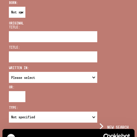
BORN:
ORIGINAL
TITLE:
ADDRESS
TITLE:
EMAIL
infokozpont@bmc.hu
WRITTEN IN:
PHONE
OR:
OPENING HOURS
TYPE:
NEW SEARCH
COMPLEX SEARCH