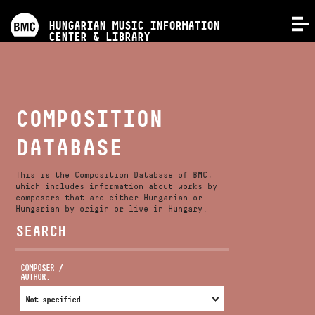
PROGRAMS
HUNGARIAN MUSIC INFORMATION
MENU
CENTER & LIBRARY
COMPETITIONS
TRAININGS
COMPOSITION
DATABASE
RELEASES
This is the Composition Database of BMC,
ABOUT US
which includes information about works by
composers that are either Hungarian or
Hungarian by origin or live in Hungary.
SEARCH
CONTACT
COMPOSER /
AUTHOR:
VIDEO GALLERY