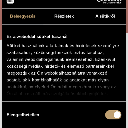
ARTIST DATABASE
Beleegyezés
Részletek
A sütikről
COMPOSITION DATABASE
SEARCH
MUSIC LIBRARY, ONLINE CATALOG
Ez a weboldal sütiket használ
Sütiket használunk a tartalmak és hirdetések személyre
szabásához, közösségi funkciók biztosításához,
ISTAR - BALLET
TITLE OF
valamint weboldalforgalmunk elemzéséhez. Ezenkívül
THE WORK
MUSIC
közösségi média-, hirdető- és elemező partnereinkkel
megosztjuk az Ön weboldalhasználatra vonatkozó
adatait, akik kombinálhatják az adatokat más olyan
Tóth Péter
COMPOSER
adatokkal, amelyeket Ön adott meg számukra vagy az
Ön által használt más szolgáltatásokból gyűjtöttek.
Istar - Balettzene
ORIGINAL /
HUNGARIAN
TITLE
Hozzájárulás
Istar - Ballet Music
FOREIGN
Elengedhetetlen
LANGUAGE /
kiválasztása
ENGLISH
TITLE