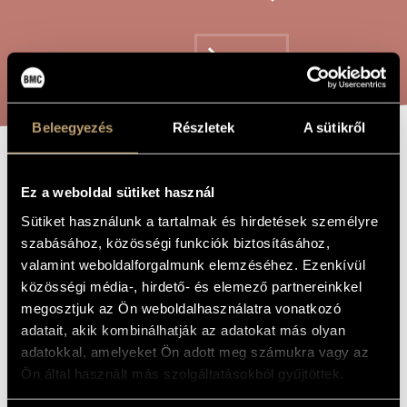
ARTIST DATABASE
COMPOSITION DATABASE
SEARCH
MUSIC LIBRARY, ONLINE CATALOG
Beleegyezés
Részletek
A sütikről
OUR LORD
TITLE OF
Ez a weboldal sütiket használ
THE WORK
Sütiket használunk a tartalmak és hirdetések személyre
Tóth Péter
COMPOSER
szabásához, közösségi funkciók biztosításához,
valamint weboldalforgalmunk elemzéséhez. Ezenkívül
Miatyánk
ORIGINAL /
közösségi média-, hirdető- és elemező partnereinkkel
HUNGARIAN
TITLE
megosztjuk az Ön weboldalhasználatra vonatkozó
Our Lord
FOREIGN
adatait, akik kombinálhatják az adatokat más olyan
LANGUAGE /
ENGLISH
adatokkal, amelyeket Ön adott meg számukra vagy az
TITLE
Ön által használt más szolgáltatásokból gyűjtöttek.
After the poem "Our Lord" by Mihály Babits
SUBTITLE