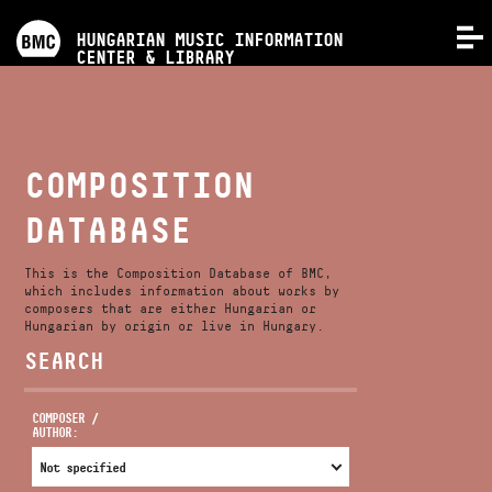
PROGRAMS
HUNGARIAN MUSIC INFORMATION
MENU
CENTER & LIBRARY
COMPETITIONS
TRAININGS
COMPOSITION
DATABASE
RELEASES
This is the Composition Database of BMC,
ABOUT US
which includes information about works by
composers that are either Hungarian or
Hungarian by origin or live in Hungary.
SEARCH
CONTACT
COMPOSER /
AUTHOR:
VIDEO GALLERY