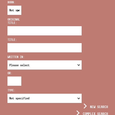
BORN:
ORIGINAL
TITLE:
ADDRESS
TITLE:
EMAIL
infokozpont@bmc.hu
WRITTEN IN:
PHONE
OR:
OPENING HOURS
TYPE:
NEW SEARCH
COMPLEX SEARCH