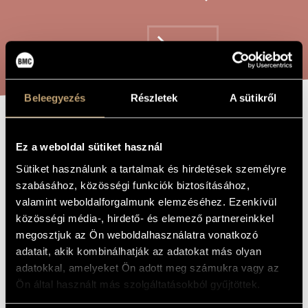
ARTIST DATABASE
COMPOSITION DATABASE
SEARCH
MUSIC LIBRARY, ONLINE CATALOG
Beleegyezés
Részletek
A sütikről
AMEN DICO TIBI
TITLE OF
THE WORK
Ez a weboldal sütiket használ
Sütiket használunk a tartalmak és hirdetések személyre
Tóth Péter
COMPOSER
szabásához, közösségi funkciók biztosításához,
valamint weboldalforgalmunk elemzéséhez. Ezenkívül
Amen dico tibi
ORIGINAL /
HUNGARIAN
közösségi média-, hirdető- és elemező partnereinkkel
TITLE
megosztjuk az Ön weboldalhasználatra vonatkozó
Amen dico tibi
FOREIGN
adatait, akik kombinálhatják az adatokat más olyan
LANGUAGE /
ENGLISH
adatokkal, amelyeket Ön adott meg számukra vagy az
TITLE
Ön által használt más szolgáltatásokból gyűjtöttek.
For mixed choir
SUBTITLE