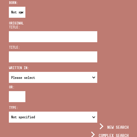
BORN:
ORIGINAL
TITLE:
ADDRESS
TITLE:
EMAIL
infokozpont@bmc.hu
WRITTEN IN:
PHONE
OR:
OPENING HOURS
TYPE:
NEW SEARCH
COMPLEX SEARCH