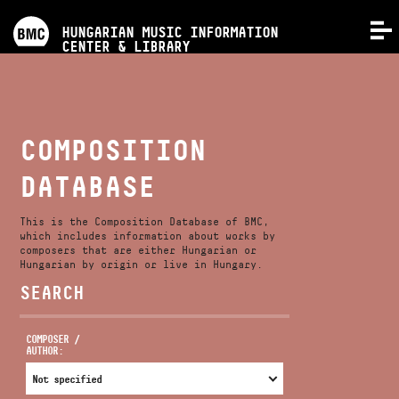
PROGRAMS
HUNGARIAN MUSIC INFORMATION
MENU
CENTER & LIBRARY
COMPETITIONS
TRAININGS
COMPOSITION
DATABASE
RELEASES
This is the Composition Database of BMC,
ABOUT US
which includes information about works by
composers that are either Hungarian or
Hungarian by origin or live in Hungary.
SEARCH
CONTACT
COMPOSER /
AUTHOR:
VIDEO GALLERY