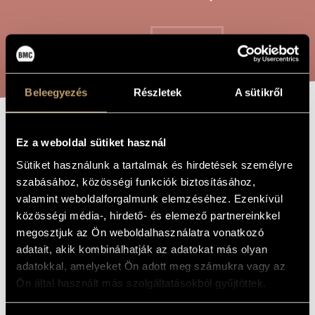
ARTIST DATABASE
COMPOSITION DATABASE
SEARCH
MUSIC LIBRARY, ONLINE CATALOG
Beleegyezés
Részletek
A sütikről
RAPSODIE /
TITLE OF
Ez a weboldal sütiket használ
THE WORK
RHAPSODY
Sütiket használunk a tartalmak és hirdetések személyre
szabásához, közösségi funkciók biztosításához,
valamint weboldalforgalmunk elemzéséhez. Ezenkívül
Tóth Péter
COMPOSER
közösségi média-, hirdető- és elemező partnereinkkel
megosztjuk az Ön weboldalhasználatra vonatkozó
Rapsodie / Rapszódia
ORIGINAL /
HUNGARIAN
adatait, akik kombinálhatják az adatokat más olyan
TITLE
adatokkal, amelyeket Ön adott meg számukra vagy az
Rapsodie / Rhapsody
FOREIGN
Ön által használt más szolgáltatásokból gyűjtöttek.
LANGUAGE /
ENGLISH
TITLE