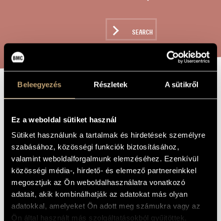
ARTIST DATABASE
COMPOSITION DATABASE
SEARCH
MUSIC LIBRARY, ONLINE CATALOG
Beleegyezés
Részletek
A sütikről
SPRING CLOUDS
TITLE OF
THE WORK
Ez a weboldal sütiket használ
Tóth Péter
COMPOSER
Sütiket használunk a tartalmak és hirdetések személyre
szabásához, közösségi funkciók biztosításához,
Tavaszi felhők
ORIGINAL /
HUNGARIAN
valamint weboldalforgalmunk elemzéséhez. Ezenkívül
TITLE
közösségi média-, hirdető- és elemező partnereinkkel
Spring Clouds
FOREIGN
megosztjuk az Ön weboldalhasználatra vonatkozó
LANGUAGE /
ENGLISH
adatait, akik kombinálhatják az adatokat más olyan
TITLE
adatokkal, amelyeket Ön adott meg számukra vagy az
For childrens´ choruses on the poems by Ágnes Nagy Nemes
SUBTITLE
Ön által használt más szolgáltatásokból gyűjtöttek.