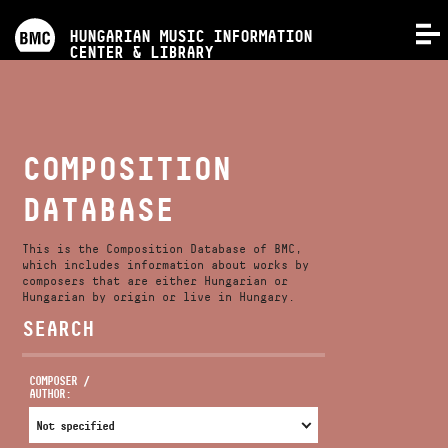
PROGRAMS
HUNGARIAN MUSIC INFORMATION
MENU
CENTER & LIBRARY
COMPETITIONS
TRAININGS
COMPOSITION
DATABASE
RELEASES
This is the Composition Database of BMC,
ABOUT US
which includes information about works by
composers that are either Hungarian or
Hungarian by origin or live in Hungary.
SEARCH
CONTACT
COMPOSER /
AUTHOR:
VIDEO GALLERY