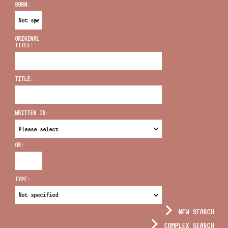
BORN:
ORIGINAL
TITLE:
ADDRESS
TITLE:
EMAIL
infokozpont@bmc.hu
WRITTEN IN:
PHONE
OR:
OPENING HOURS
TYPE:
NEW SEARCH
COMPLEX SEARCH