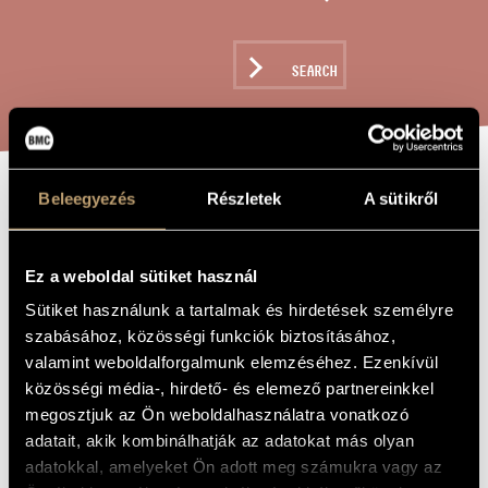
ARTIST DATABASE
COMPOSITION DATABASE
SEARCH
MUSIC LIBRARY, ONLINE CATALOG
Beleegyezés
Részletek
A sütikről
SONGS BY
TITLE OF
THE WORK
ANACREON -
Ez a weboldal sütiket használ
FOUR MIXED
Sütiket használunk a tartalmak és hirdetések személyre
CHOIRS
szabásához, közösségi funkciók biztosításához,
valamint weboldalforgalmunk elemzéséhez. Ezenkívül
közösségi média-, hirdető- és elemező partnereinkkel
Szőnyi Erzsébet
COMPOSER
megosztjuk az Ön weboldalhasználatra vonatkozó
Anakreoni dalok - Négy vegyeskar
ORIGINAL /
adatait, akik kombinálhatják az adatokat más olyan
HUNGARIAN
adatokkal, amelyeket Ön adott meg számukra vagy az
TITLE