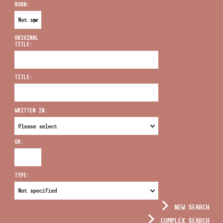
BORN:
ORIGINAL
TITLE:
ADDRESS
TITLE:
EMAIL
infokozpont@bmc.hu
WRITTEN IN:
PHONE
OR:
OPENING HOURS
TYPE:
NEW SEARCH
COMPLEX SEARCH