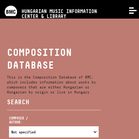
PROGRAMS
HUNGARIAN MUSIC INFORMATION
MENU
CENTER & LIBRARY
COMPETITIONS
TRAININGS
COMPOSITION
DATABASE
RELEASES
This is the Composition Database of BMC,
ABOUT US
which includes information about works by
composers that are either Hungarian or
Hungarian by origin or live in Hungary.
SEARCH
CONTACT
COMPOSER /
AUTHOR:
VIDEO GALLERY