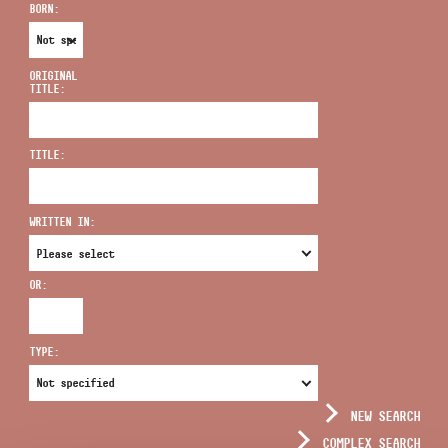
BORN:
ORIGINAL
TITLE:
ADDRESS
TITLE:
EMAIL
infokozpont@bmc.hu
WRITTEN IN:
PHONE
OR:
OPENING HOURS
TYPE:
NEW SEARCH
COMPLEX SEARCH