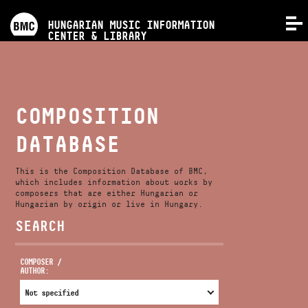
PROGRAMS
HUNGARIAN MUSIC INFORMATION
MENU
CENTER & LIBRARY
COMPETITIONS
TRAININGS
COMPOSITION
DATABASE
RELEASES
This is the Composition Database of BMC,
ABOUT US
which includes information about works by
composers that are either Hungarian or
Hungarian by origin or live in Hungary.
SEARCH
CONTACT
COMPOSER /
AUTHOR:
VIDEO GALLERY