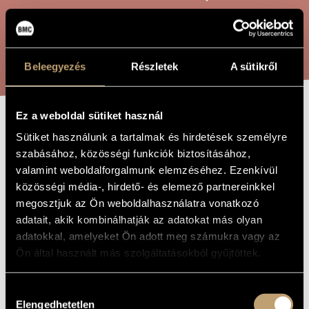
ARTIST DATABASE
COMPOSITION DATABASE
SEARCH
Beleegyezés
Részletek
A sütikről
MUSIC LIBRARY, ONLINE CATALOG
Ez a weboldal sütiket használ
MINERS MARCH
TITLE OF
Sütiket használunk a tartalmak és hirdetések személyre
THE WORK
szabásához, közösségi funkciók biztosításához,
valamint weboldalforgalmunk elemzéséhez. Ezenkívül
Szőnyi Erzsébet
COMPOSER
közösségi média-, hirdető- és elemező partnereinkkel
megosztjuk az Ön weboldalhasználatra vonatkozó
Bányászinduló
ORIGINAL /
HUNGARIAN
adatait, akik kombinálhatják az adatokat más olyan
TITLE
adatokkal, amelyeket Ön adott meg számukra vagy az
Miners March
FOREIGN
Ön által használt más szolgáltatásokból gyűjtöttek.
LANGUAGE /
ENGLISH
TITLE
Hozzájárulás
1951
YEAR OF
COMPOSITION
Elengedhetetlen
kiválasztása