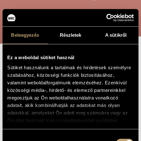
ARTIST DATABASE
COMPOSITION DATABASE
SEARCH
MUSIC LIBRARY, ONLINE CATALOG
Beleegyezés
Részletek
A sütikről
Ez a weboldal sütiket használ
FIVE HUNGARIAN
TITLE OF
THE WORK
Sütiket használunk a tartalmak és hirdetések személyre
FOLK SONGS -
szabásához, közösségi funkciók biztosításához,
FOR VIOLIN AND
valamint weboldalforgalmunk elemzéséhez. Ezenkívül
közösségi média-, hirdető- és elemező partnereinkkel
PIANO
megosztjuk az Ön weboldalhasználatra vonatkozó
adatait, akik kombinálhatják az adatokat más olyan
Szőnyi Erzsébet
adatokkal, amelyeket Ön adott meg számukra vagy az
COMPOSER
Ön által használt más szolgáltatásokból gyűjtöttek.
Öt magyar népdal - Hegedűre és zongorára
ORIGINAL /
HUNGARIAN
TITLE
Hozzájárulás