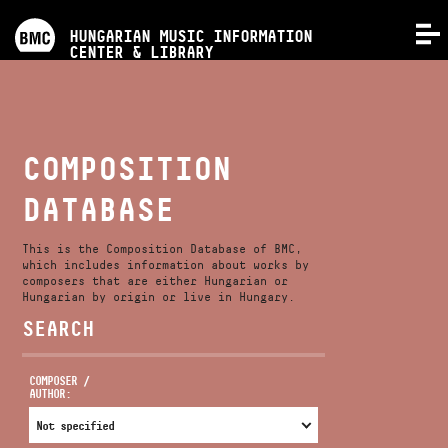
PROGRAMS
HUNGARIAN MUSIC INFORMATION
MENU
CENTER & LIBRARY
COMPETITIONS
TRAININGS
COMPOSITION
DATABASE
RELEASES
This is the Composition Database of BMC,
ABOUT US
which includes information about works by
composers that are either Hungarian or
Hungarian by origin or live in Hungary.
SEARCH
CONTACT
COMPOSER /
AUTHOR:
VIDEO GALLERY