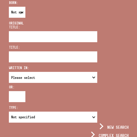
BORN:
ORIGINAL
TITLE:
ADDRESS
TITLE:
EMAIL
infokozpont@bmc.hu
WRITTEN IN:
PHONE
OR:
OPENING HOURS
TYPE:
NEW SEARCH
COMPLEX SEARCH