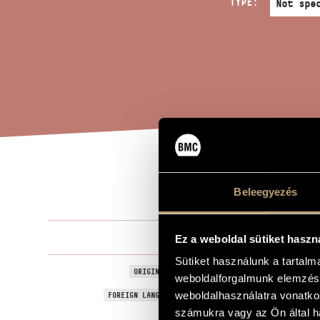
TYPE:
THE
TITLE OF THE WORK
Beleegyezés
Szőnyi Erzsé
COMPOSER
Ez a weboldal sütiket haszn
Sütiket használunk a tartal
Az aranyszá
ORIGINAL / HUNGARIAN TITLE
weboldalforgalmunk elemzésé
The Golden-
weboldalhasználatra vonatko
FOREIGN LANGUAGE / ENGLISH TITLE
számukra vagy az Ön által ha
Children´s o
SUBTITLE