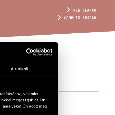
NEW SEARCH
COMPLEX SEARCH
A sütikről
tosításához, valamint
einkkel megosztjuk az Ön
l, amelyeket Ön adott meg