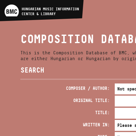
ARTIST DATABASE
HUNGARIAN MUSIC INFORMATION
CENTER & LIBRARY
COMPOSITION DATABASE
COMPOSITION DATAB
MUSIC LIBRARY, ONLINE
CATALOG
This is the Composition Database of BMC, w
are either Hungarian or Hungarian by origi
SEARCH
COMPOSER / AUTHOR:
ORIGINAL TITLE:
TITLE:
WRITTEN IN: