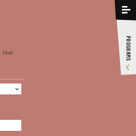
PROGRAMS
TRAININGS
PROGRAMS
ABOUT US
 that
VIDEO GALLERY