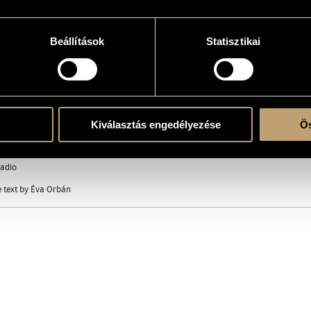
Beállítások
Statisztikai
Kiválasztás engedélyezése
Ös
adio
 text by Éva Orbán