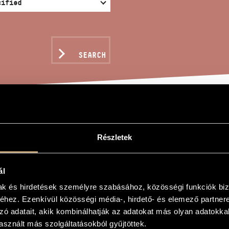
SEARCH
 GOLDEN-WINGED BEE
Részletek
bet
ál
mak és hirdetések személyre szabásához, közösségi funkciók biz
rnyú méhecske
hez. Ezenkívül közösségi média-, hirdető- és elemező partner
winged Bee
zó adatait, akik kombinálhatják az adatokat más olyan adatokka
sznált más szolgáltatásokból gyűjtöttek.
pera in One Act