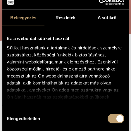
ARTIST DATABASE
COMPOSITION DATABASE
Beleegyezés
Részletek
A sütikről
SEARCH
MUSIC LIBRARY, ONLINE CATALOG
Ez a weboldal sütiket használ
Sütiket használunk a tartalmak és hirdetések személyre
szabásához, közösségi funkciók biztosításához,
DANCE SCENE -
TITLE OF
valamint weboldalforgalmunk elemzéséhez. Ezenkívül
THE WORK
BALLET IN ONE
közösségi média-, hirdető- és elemező partnereinkkel
ACT
megosztjuk az Ön weboldalhasználatra vonatkozó
adatait, akik kombinálhatják az adatokat más olyan
adatokkal, amelyeket Ön adott meg számukra vagy az
Szőnyi Erzsébet
COMPOSER
Ön által használt más szolgáltatásokból gyűjtöttek.
Táncjelenet - Balett egy felvonásban
ORIGINAL /
HUNGARIAN
Hozzájárulás
TITLE
Elengedhetetlen
kiválasztása
Dance Scene - Ballet in One Act
FOREIGN
LANGUAGE /
ENGLISH