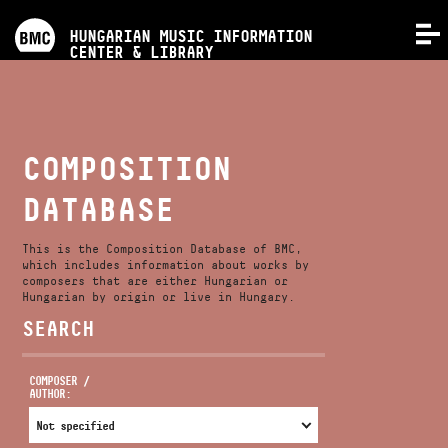
PROGRAMS
HUNGARIAN MUSIC INFORMATION
MENU
CENTER & LIBRARY
COMPETITIONS
TRAININGS
COMPOSITION
DATABASE
RELEASES
This is the Composition Database of BMC,
ABOUT US
which includes information about works by
composers that are either Hungarian or
Hungarian by origin or live in Hungary.
SEARCH
CONTACT
COMPOSER /
AUTHOR:
VIDEO GALLERY