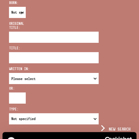
BORN:
ORIGINAL
TITLE:
ADDRESS
TITLE:
EMAIL
infokozpont@bmc.hu
WRITTEN IN:
PHONE
OR:
OPENING HOURS
TYPE:
NEW SEARCH
COMPLEX SEARCH