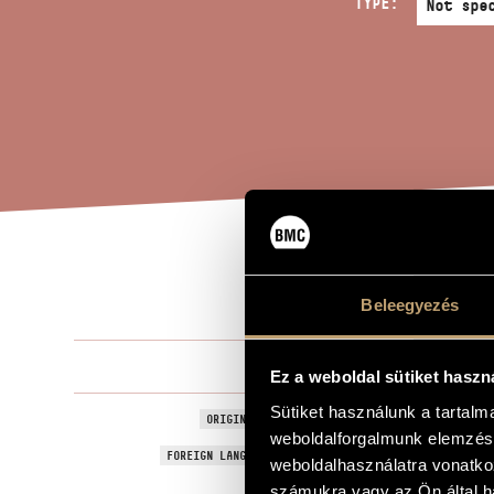
TYPE:
CRO
TITLE OF THE WORK
Beleegyezés
Ránki Györg
COMPOSER
Ez a weboldal sütiket haszn
Sütiket használunk a tartal
Dúdoló
ORIGINAL / HUNGARIAN TITLE
weboldalforgalmunk elemzésé
Crooner
FOREIGN LANGUAGE / ENGLISH TITLE
weboldalhasználatra vonatko
To Erzsi Hon
számukra vagy az Ön által ha
DEDICATION