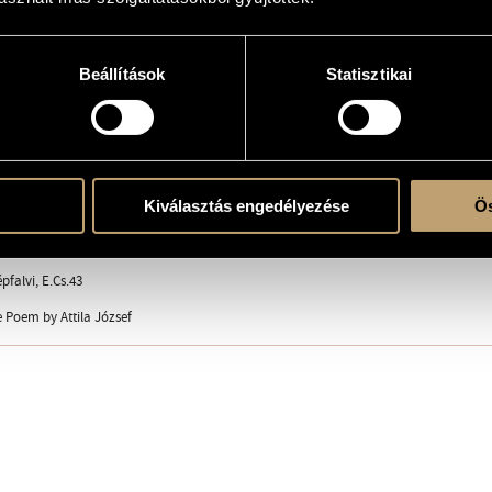
Beállítások
Statisztikai
 with solo instrument(s)
ent
Kiválasztás engedélyezése
Ös
la
pfalvi, E.Cs.43
 Poem by Attila József