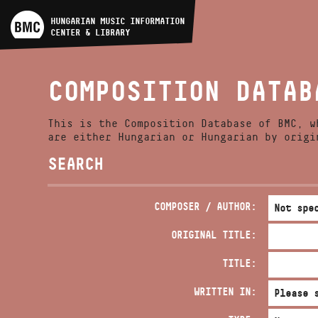
ARTIST DATABASE
HUNGARIAN MUSIC INFORMATION
CENTER & LIBRARY
COMPOSITION DATABASE
COMPOSITION DATAB
MUSIC LIBRARY, ONLINE
CATALOG
This is the Composition Database of BMC, w
are either Hungarian or Hungarian by origi
SEARCH
COMPOSER / AUTHOR:
ORIGINAL TITLE:
TITLE:
WRITTEN IN: