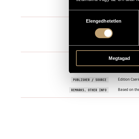
1942
YEAR OF COMPOSITION
Hozzájárulás
Elengedhetetlen
kiválasztása
Solo voice(s)
TYPE
voice, pf.
INSTRUMENTATION
One movem
MOVEMENTS, PARTS
Megtagad
JÓZSEF, Atti
TEXT
Hungarian
LANGUAGE
Edition Cseré
PUBLISHER / SOURCE
Based on the
REMARKS, OTHER INFO