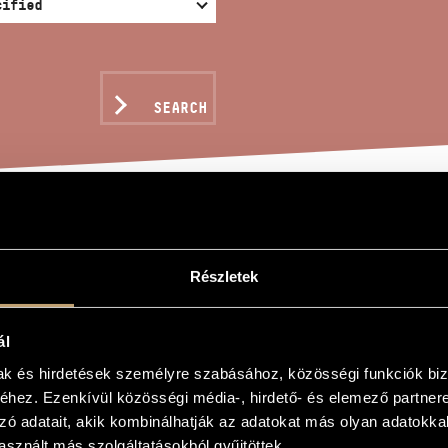
SEARCH
ONER
Részletek
y
ál
mak és hirdetések személyre szabásához, közösségi funkciók biz
hez. Ezenkívül közösségi média-, hirdető- és elemező partner
zó adatait, akik kombinálhatják az adatokat más olyan adatokka
ti
sznált más szolgáltatásokból gyűjtöttek.