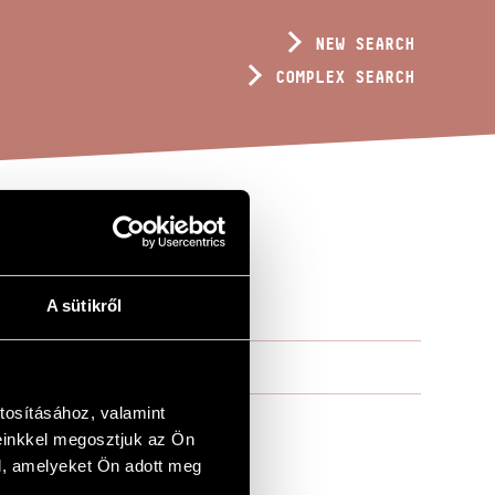
NEW SEARCH
COMPLEX SEARCH
A sütikről
tosításához, valamint
einkkel megosztjuk az Ön
l, amelyeket Ön adott meg