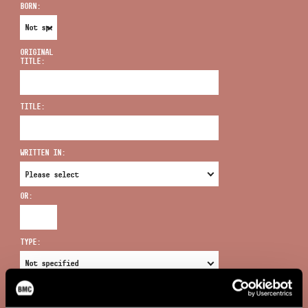
BORN:
ORIGINAL
TITLE:
ADDRESS
TITLE:
EMAIL
infokozpont@bmc.hu
WRITTEN IN:
PHONE
OR:
OPENING HOURS
TYPE:
NEW SEARCH
COMPLEX SEARCH