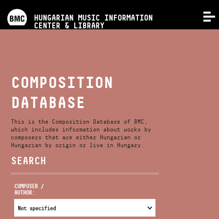
PROGRAMS
HUNGARIAN MUSIC INFORMATION
MENU
CENTER & LIBRARY
COMPETITIONS
TRAININGS
COMPOSITION
DATABASE
RELEASES
This is the Composition Database of BMC,
ABOUT US
which includes information about works by
composers that are either Hungarian or
Hungarian by origin or live in Hungary.
SEARCH
CONTACT
COMPOSER /
AUTHOR:
VIDEO GALLERY