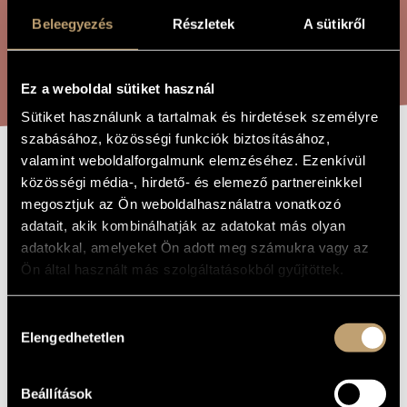
ARTIST DATABASE
Beleegyezés
Részletek
A sütikről
COMPOSITION DATABASE
SEARCH
Ez a weboldal sütiket használ
MUSIC LIBRARY, ONLINE CATALOG
Sütiket használunk a tartalmak és hirdetések személyre
szabásához, közösségi funkciók biztosításához,
valamint weboldalforgalmunk elemzéséhez. Ezenkívül
KNIGHT PÁZMÁN
TITLE OF
közösségi média-, hirdető- és elemező partnereinkkel
THE WORK
- FILM MUSIC
megosztjuk az Ön weboldalhasználatra vonatkozó
adatait, akik kombinálhatják az adatokat más olyan
SUITE
adatokkal, amelyeket Ön adott meg számukra vagy az
Ön által használt más szolgáltatásokból gyűjtöttek.
Ránki György
COMPOSER
Hozzájárulás
Pázmán lovag - Filmzene-szvit
ORIGINAL /
Elengedhetetlen
kiválasztása
HUNGARIAN
TITLE
Knight Pázmán - Film Music Suite
FOREIGN
Beállítások
LANGUAGE /
ENGLISH