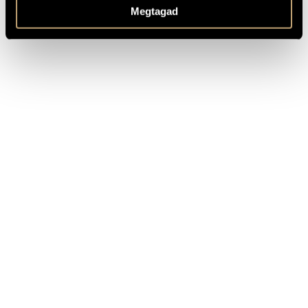
Hungaroton SLPX 12947, 1987 - Budapest Symphony
RECORDINGS
Megtagad
Orchestra, János Sándor (cond.)