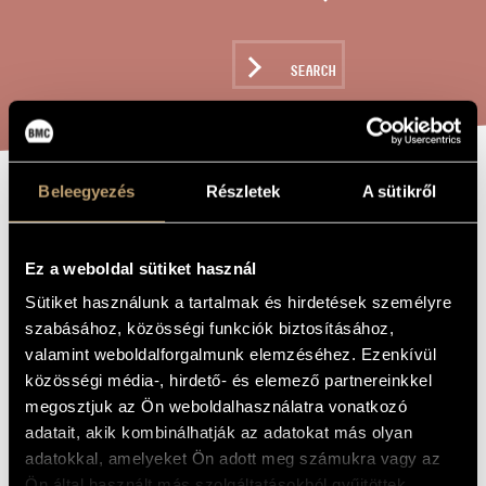
ARTIST DATABASE
COMPOSITION DATABASE
SEARCH
MUSIC LIBRARY, ONLINE CATALOG
Beleegyezés
Részletek
A sütikről
KING POMADE´S
TITLE OF
THE WORK
NEW CLOTHES -
Ez a weboldal sütiket használ
II. SUITE
Sütiket használunk a tartalmak és hirdetések személyre
szabásához, közösségi funkciók biztosításához,
Ránki György
valamint weboldalforgalmunk elemzéséhez. Ezenkívül
COMPOSER
közösségi média-, hirdető- és elemező partnereinkkel
Pomádé király új ruhája - II. szvit
ORIGINAL /
megosztjuk az Ön weboldalhasználatra vonatkozó
HUNGARIAN
TITLE
adatait, akik kombinálhatják az adatokat más olyan
King Pomade´s New Clothes - II. Suite
adatokkal, amelyeket Ön adott meg számukra vagy az
FOREIGN
LANGUAGE /
Ön által használt más szolgáltatásokból gyűjtöttek.
ENGLISH