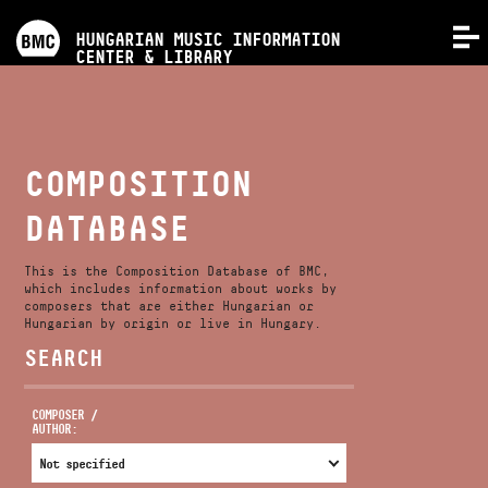
PROGRAMS
HUNGARIAN MUSIC INFORMATION
MENU
CENTER & LIBRARY
COMPETITIONS
TRAININGS
COMPOSITION
DATABASE
RELEASES
This is the Composition Database of BMC,
ABOUT US
which includes information about works by
composers that are either Hungarian or
Hungarian by origin or live in Hungary.
SEARCH
CONTACT
COMPOSER /
AUTHOR:
VIDEO GALLERY