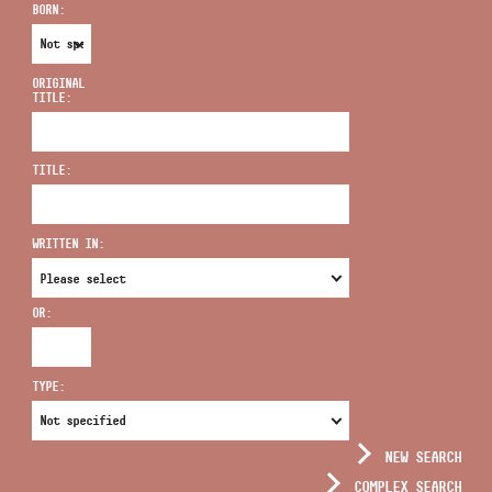
BORN:
ORIGINAL
TITLE:
ADDRESS
TITLE:
EMAIL
infokozpont@bmc.hu
WRITTEN IN:
PHONE
OR:
OPENING HOURS
TYPE:
NEW SEARCH
COMPLEX SEARCH