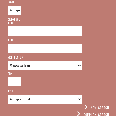
BORN:
ORIGINAL
TITLE:
ADDRESS
TITLE:
EMAIL
infokozpont@bmc.hu
WRITTEN IN:
PHONE
OR:
OPENING HOURS
TYPE:
NEW SEARCH
COMPLEX SEARCH