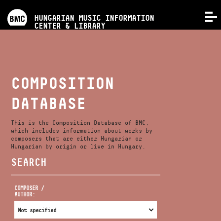
PROGRAMS
HUNGARIAN MUSIC INFORMATION
MENU
CENTER & LIBRARY
COMPETITIONS
TRAININGS
COMPOSITION
DATABASE
RELEASES
This is the Composition Database of BMC,
ABOUT US
which includes information about works by
composers that are either Hungarian or
Hungarian by origin or live in Hungary.
SEARCH
CONTACT
COMPOSER /
AUTHOR:
VIDEO GALLERY