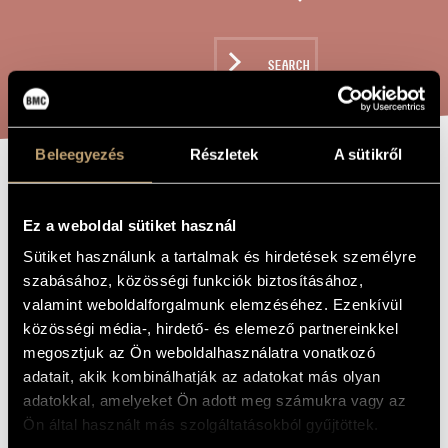
ARTIST DATABASE
COMPOSITION DATABASE
SEARCH
MUSIC LIBRARY, ONLINE CATALOG
Beleegyezés
Részletek
A sütikről
SONATA PER
TITLE OF
THE WORK
PIANOFORTE NO.
Ez a weboldal sütiket használ
3 (IN 1
Sütiket használunk a tartalmak és hirdetések személyre
szabásához, közösségi funkciók biztosításához,
MOVIMENTO) /
valamint weboldalforgalmunk elemzéséhez. Ezenkívül
PIANO SONATA
közösségi média-, hirdető- és elemező partnereinkkel
megosztjuk az Ön weboldalhasználatra vonatkozó
NO. 3 (IN 1
adatait, akik kombinálhatják az adatokat más olyan
MOVEMENT)
adatokkal, amelyeket Ön adott meg számukra vagy az
Ön által használt más szolgáltatásokból gyűjtöttek.