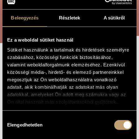
ARTIST DATABASE
Beleegyezés
Részletek
A sütikről
COMPOSITION DATABASE
SEARCH
MUSIC LIBRARY, ONLINE CATALOG
Ez a weboldal sütiket használ
Sütiket használunk a tartalmak és hirdetések személyre
szabásához, közösségi funkciók biztosításához,
DANCES FROM
TITLE OF
valamint weboldalforgalmunk elemzéséhez. Ezenkívül
THE WORK
SZILÁGYSÁG
közösségi média-, hirdető- és elemező partnereinkkel
megosztjuk az Ön weboldalhasználatra vonatkozó
adatait, akik kombinálhatják az adatokat más olyan
Pászti Miklós
COMPOSER
adatokkal, amelyeket Ön adott meg számukra vagy az
Ön által használt más szolgáltatásokból gyűjtöttek.
Szilágysági táncok
ORIGINAL /
HUNGARIAN
TITLE
Hozzájárulás
Dances from Szilágyság
FOREIGN
Elengedhetetlen
LANGUAGE /
kiválasztása
ENGLISH
TITLE