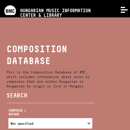
PROGRAMS
HUNGARIAN MUSIC INFORMATION
MENU
CENTER & LIBRARY
COMPETITIONS
TRAININGS
COMPOSITION
DATABASE
RELEASES
This is the Composition Database of BMC,
ABOUT US
which includes information about works by
composers that are either Hungarian or
Hungarian by origin or live in Hungary.
SEARCH
CONTACT
COMPOSER /
AUTHOR:
VIDEO GALLERY