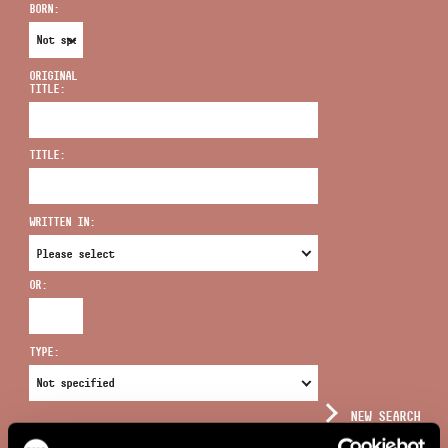
BORN:
ORIGINAL
TITLE:
ADDRESS
TITLE:
EMAIL
infokozpont@bmc.hu
WRITTEN IN:
PHONE
OR:
OPENING HOURS
TYPE:
NEW SEARCH
COMPLEX SEARCH