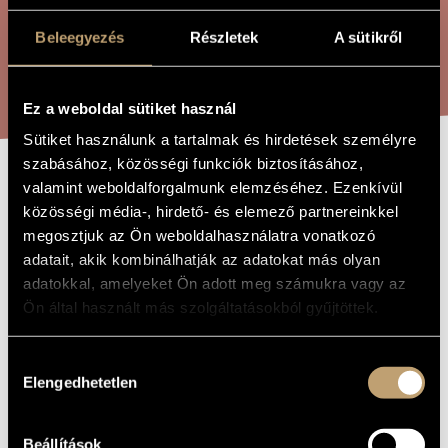
ARTIST DATABASE
Beleegyezés
Részletek
A sütikről
COMPOSITION DATABASE
SEARCH
MUSIC LIBRARY, ONLINE CATALOG
Ez a weboldal sütiket használ
Sütiket használunk a tartalmak és hirdetések személyre
szabásához, közösségi funkciók biztosításához,
valamint weboldalforgalmunk elemzéséhez. Ezenkívül
HEVESI
TITLE OF
közösségi média-, hirdető- és elemező partnereinkkel
THE WORK
SUMMÁSDALOK
megosztjuk az Ön weboldalhasználatra vonatkozó
adatait, akik kombinálhatják az adatokat más olyan
adatokkal, amelyeket Ön adott meg számukra vagy az
Pászti Miklós
COMPOSER
Ön által használt más szolgáltatásokból gyűjtöttek.
Hevesi summásdalok
ORIGINAL /
HUNGARIAN
Hozzájárulás
TITLE
Elengedhetetlen
kiválasztása
Hevesi summásdalok
FOREIGN
LANGUAGE /
ENGLISH
TITLE
Beállítások