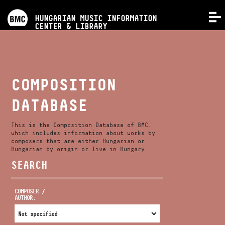
PROGRAMS
HUNGARIAN MUSIC INFORMATION
MENU
CENTER & LIBRARY
COMPETITIONS
TRAININGS
COMPOSITION
DATABASE
RELEASES
This is the Composition Database of BMC,
ABOUT US
which includes information about works by
composers that are either Hungarian or
Hungarian by origin or live in Hungary.
SEARCH
CONTACT
COMPOSER /
AUTHOR:
VIDEO GALLERY