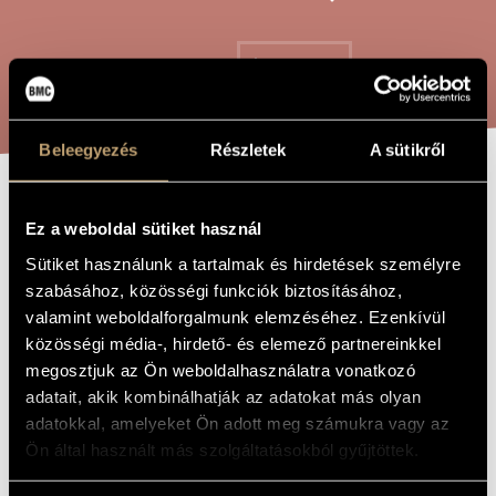
ARTIST DATABASE
COMPOSITION DATABASE
SEARCH
MUSIC LIBRARY, ONLINE CATALOG
Beleegyezés
Részletek
A sütikről
ROLLICKING
TITLE OF
Ez a weboldal sütiket használ
THE WORK
SONGS FROM
Sütiket használunk a tartalmak és hirdetések személyre
ZALA
szabásához, közösségi funkciók biztosításához,
valamint weboldalforgalmunk elemzéséhez. Ezenkívül
közösségi média-, hirdető- és elemező partnereinkkel
Pászti Miklós
COMPOSER
megosztjuk az Ön weboldalhasználatra vonatkozó
adatait, akik kombinálhatják az adatokat más olyan
Zalai mulatónóták
ORIGINAL /
HUNGARIAN
adatokkal, amelyeket Ön adott meg számukra vagy az
TITLE
Ön által használt más szolgáltatásokból gyűjtöttek.
Rollicking Songs from Zala
FOREIGN
LANGUAGE /
ENGLISH