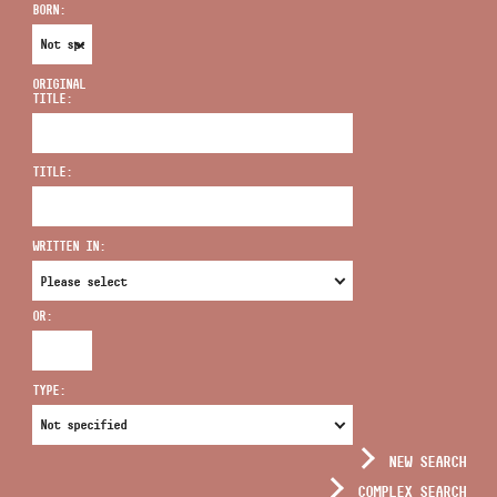
BORN:
ORIGINAL
TITLE:
ADDRESS
TITLE:
EMAIL
infokozpont@bmc.hu
WRITTEN IN:
PHONE
OR:
OPENING HOURS
TYPE:
NEW SEARCH
COMPLEX SEARCH