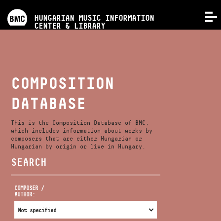
PROGRAMS
HUNGARIAN MUSIC INFORMATION
MENU
CENTER & LIBRARY
COMPETITIONS
TRAININGS
COMPOSITION
DATABASE
RELEASES
This is the Composition Database of BMC,
ABOUT US
which includes information about works by
composers that are either Hungarian or
Hungarian by origin or live in Hungary.
SEARCH
CONTACT
COMPOSER /
AUTHOR:
VIDEO GALLERY