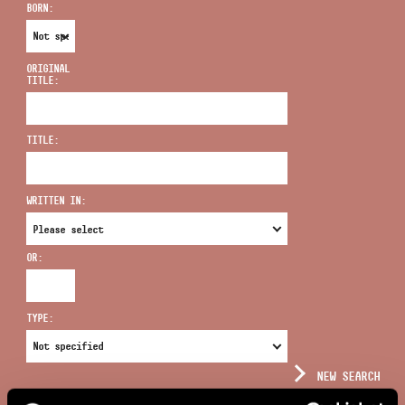
BORN:
ORIGINAL
TITLE:
ADDRESS
TITLE:
EMAIL
infokozpont@bmc.hu
WRITTEN IN:
PHONE
OR:
OPENING HOURS
TYPE:
NEW SEARCH
COMPLEX SEARCH