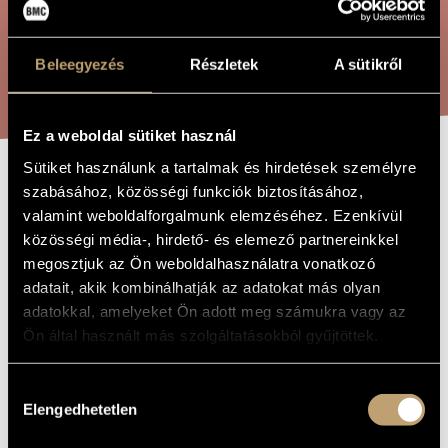
ARTIST DATABASE
COMPOSITION DATABASE
Beleegyezés
Részletek
A sütikről
SEARCH
MUSIC LIBRARY, ONLINE CATALOG
Ez a weboldal sütiket használ
Sütiket használunk a tartalmak és hirdetések személyre
ÜSSÖN MEG
szabásához, közösségi funkciók biztosításához,
TITLE OF
THE WORK
valamint weboldalforgalmunk elemzéséhez. Ezenkívül
BABÁM
közösségi média-, hirdető- és elemező partnereinkkel
megosztjuk az Ön weboldalhasználatra vonatkozó
adatait, akik kombinálhatják az adatokat más olyan
Pászti Miklós
COMPOSER
adatokkal, amelyeket Ön adott meg számukra vagy az
Üssön meg babám
ORIGINAL /
Ön által használt más szolgáltatásokból gyűjtöttek.
HUNGARIAN
TITLE
Üssön meg babám
Hozzájárulás
FOREIGN
LANGUAGE /
Elengedhetetlen
kiválasztása
ENGLISH
TITLE