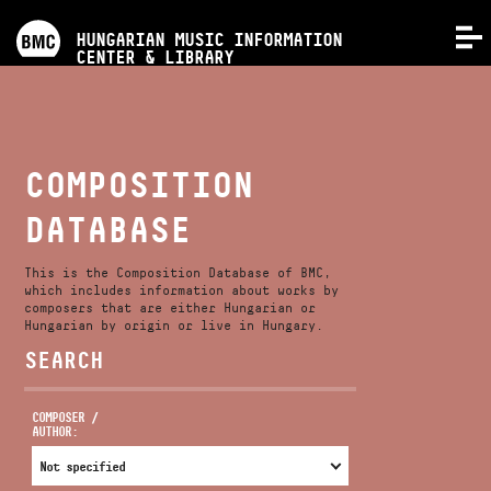
PROGRAMS
HUNGARIAN MUSIC INFORMATION
MENU
CENTER & LIBRARY
COMPETITIONS
TRAININGS
COMPOSITION
DATABASE
RELEASES
This is the Composition Database of BMC,
ABOUT US
which includes information about works by
composers that are either Hungarian or
Hungarian by origin or live in Hungary.
SEARCH
CONTACT
COMPOSER /
AUTHOR:
VIDEO GALLERY