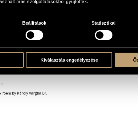
sznált más szolgáltatásokból gyűjtöttek.
Beállítások
Statisztikai
4 part)
ent
oly dr.
Kiválasztás engedélyezése
Ös
re!
e Poem by Károly Vargha Dr.