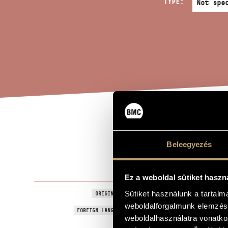
TYPE:
ELN
TITLE OF THE WORK
Beleegyezés
Pászti Miklós
COMPOSER
Ez a weboldal sütiket haszn
Elnémultan
Sütiket használunk a tartal
ORIGINAL / HUNGARIAN TITLE
weboldalforgalmunk elemzésé
Elnémultan
FOREIGN LANGUAGE / ENGLISH TITLE
weboldalhasználatra vonatko
Funeral Choi
SUBTITLE