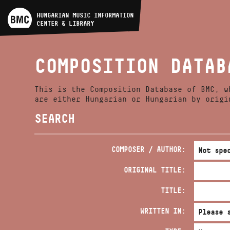
ARTIST DATABASE
HUNGARIAN MUSIC INFORMATION
CENTER & LIBRARY
COMPOSITION DATABASE
COMPOSITION DATAB
MUSIC LIBRARY, ONLINE
CATALOG
This is the Composition Database of BMC, w
are either Hungarian or Hungarian by origi
SEARCH
COMPOSER / AUTHOR:
ORIGINAL TITLE:
TITLE:
WRITTEN IN: