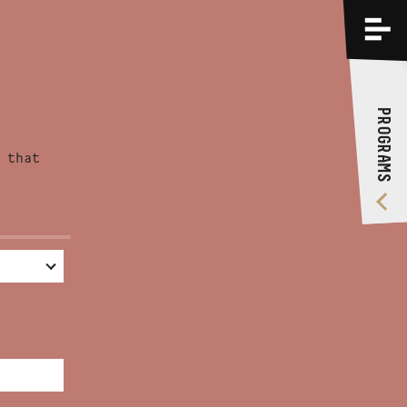
PROGRAMS
TRAININGS
PROGRAMS
ABOUT US
 that
VIDEO GALLERY