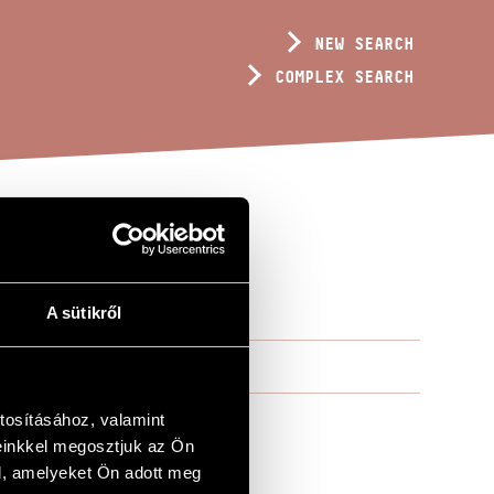
NEW SEARCH
COMPLEX SEARCH
A sütikről
tosításához, valamint
einkkel megosztjuk az Ön
l, amelyeket Ön adott meg