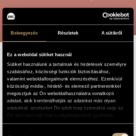
ARTIST DATABASE
COMPOSITION DATABASE
SEARCH
MUSIC LIBRARY, ONLINE CATALOG
Beleegyezés
Részletek
A sütikről
Ez a weboldal sütiket használ
BLACK GIRL -
TITLE OF
Sütiket használunk a tartalmak és hirdetések személyre
THE WORK
FOUR MADRIGAL
szabásához, közösségi funkciók biztosításához,
valamint weboldalforgalmunk elemzéséhez. Ezenkívül
közösségi média-, hirdető- és elemező partnereinkkel
Pászti Miklós
COMPOSER
megosztjuk az Ön weboldalhasználatra vonatkozó
adatait, akik kombinálhatják az adatokat más olyan
Fekete lány - Négy madrigál
ORIGINAL /
HUNGARIAN
adatokkal, amelyeket Ön adott meg számukra vagy az
TITLE
Ön által használt más szolgáltatásokból gyűjtöttek.
Black Girl - Four Madrigal
FOREIGN
LANGUAGE /
ENGLISH
TITLE
Hozzájárulás