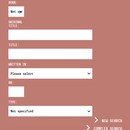
BORN:
ORIGINAL
TITLE:
ADDRESS
TITLE:
EMAIL
infokozpont@bmc.hu
WRITTEN IN:
PHONE
OR:
OPENING HOURS
TYPE:
NEW SEARCH
COMPLEX SEARCH