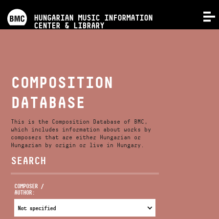
PROGRAMS
HUNGARIAN MUSIC INFORMATION
MENU
CENTER & LIBRARY
COMPETITIONS
TRAININGS
COMPOSITION
DATABASE
RELEASES
This is the Composition Database of BMC,
ABOUT US
which includes information about works by
composers that are either Hungarian or
Hungarian by origin or live in Hungary.
SEARCH
CONTACT
COMPOSER /
AUTHOR:
VIDEO GALLERY