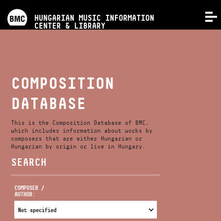
PROGRAMS
HUNGARIAN MUSIC INFORMATION
MENU
CENTER & LIBRARY
COMPETITIONS
TRAININGS
COMPOSITION
DATABASE
RELEASES
This is the Composition Database of BMC,
ABOUT US
which includes information about works by
composers that are either Hungarian or
Hungarian by origin or live in Hungary.
SEARCH
CONTACT
COMPOSER /
AUTHOR:
VIDEO GALLERY