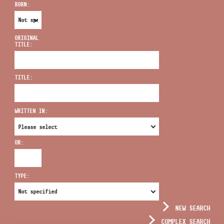
BORN:
ORIGINAL
TITLE:
ADDRESS
TITLE:
EMAIL
infokozpont@bmc.hu
WRITTEN IN:
PHONE
OR:
OPENING HOURS
TYPE:
NEW SEARCH
COMPLEX SEARCH