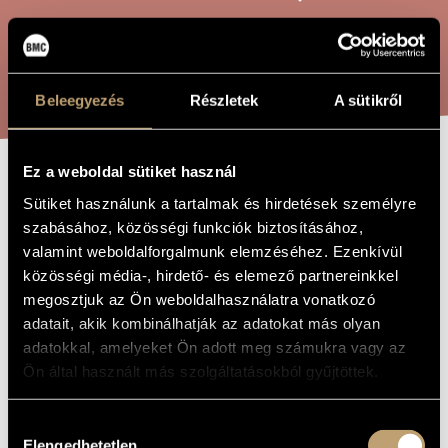
ARTIST DATABASE
COMPOSITION DATABASE
SEARCH
Beleegyezés
Részletek
A sütikről
MUSIC LIBRARY, ONLINE CATALOG
Ez a weboldal sütiket használ
THE NIGHT
TITLE OF
Sütiket használunk a tartalmak és hirdetések személyre
THE WORK
szabásához, közösségi funkciók biztosításához,
valamint weboldalforgalmunk elemzéséhez. Ezenkívül
Pászti Miklós
COMPOSER
közösségi média-, hirdető- és elemező partnereinkkel
Az éj
megosztjuk az Ön weboldalhasználatra vonatkozó
ORIGINAL /
HUNGARIAN
adatait, akik kombinálhatják az adatokat más olyan
TITLE
adatokkal, amelyeket Ön adott meg számukra vagy az
The Night
FOREIGN
LANGUAGE /
Ön által használt más szolgáltatásokból gyűjtöttek.
ENGLISH
TITLE
1964
Hozzájárulás
YEAR OF
COMPOSITION
Elengedhetetlen