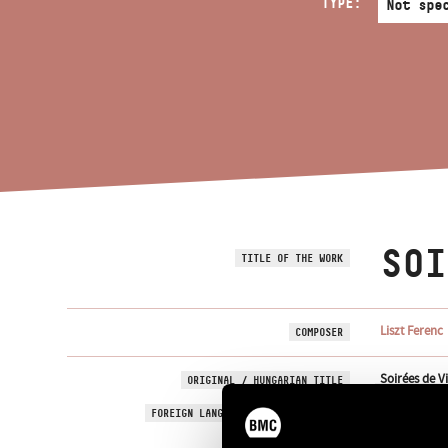
TYPE:
SOI
TITLE OF THE WORK
Liszt Ferenc
COMPOSER
Soirées de V
ORIGINAL / HUNGARIAN TITLE
Soirées de V
FOREIGN LANGUAGE / ENGLISH TITLE
Valses-capri
SUBTITLE