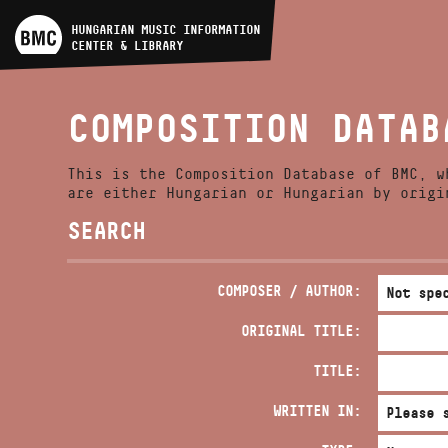
ARTIST DATABASE
HUNGARIAN MUSIC INFORMATION
CENTER & LIBRARY
COMPOSITION DATABASE
COMPOSITION DATAB
MUSIC LIBRARY, ONLINE
CATALOG
This is the Composition Database of BMC, w
are either Hungarian or Hungarian by origi
SEARCH
COMPOSER / AUTHOR:
ORIGINAL TITLE:
TITLE:
WRITTEN IN: