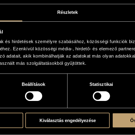
öwy
Részletek
ál
 solo
mak és hirdetések személyre szabásához, közösségi funkciók biz
hez. Ezenkívül közösségi média-, hirdető- és elemező partner
zó adatait, akik kombinálhatják az adatokat más olyan adatokka
sznált más szolgáltatásokból gyűjtöttek.
o malinconico
gro
Beállítások
Statisztikai
vace
 a capriccio
cantabile con affetto
n strepito
iritoso
n brio
 capriccio
Kiválasztás engedélyezése
Ös
Spina, No.1133, Vienne 1853, C.S. 9300-8