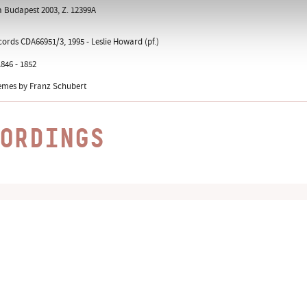
a Budapest 2003, Z. 12399A
ords CDA66951/3, 1995 - Leslie Howard (pf.)
846 - 1852
emes by Franz Schubert
ORDINGS