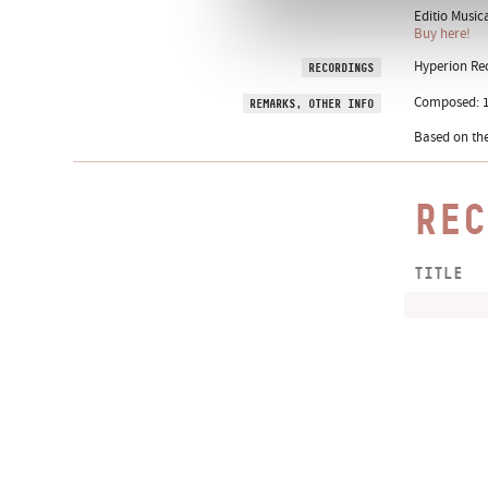
Editio Music
Buy here!
Hyperion Rec
RECORDINGS
Composed: 1
REMARKS, OTHER INFO
Based on th
REC
TITLE