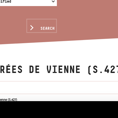
SEARCH
RÉES DE VIENNE (S.42
ienne (S.427)
ienne (S.427)
ces d´après François Schubert