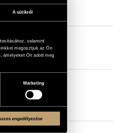
A sütikről
tosításához, valamint
einkkel megosztjuk az Ön
l, amelyeket Ön adott meg
Marketing
szes engedélyezése