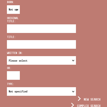
BORN:
ORIGINAL
TITLE:
ADDRESS
TITLE:
EMAIL
infokozpont@bmc.hu
WRITTEN IN:
PHONE
OR:
OPENING HOURS
TYPE:
NEW SEARCH
COMPLEX SEARCH