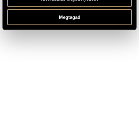
Second revised version of "Die Trauer-Gondel (S.199)"
REMARKS,
OTHER INFO
See also:
Die Trauer-Gondel (S.199a)
Megtagad
See also first revised version:
La lugubre gondola I, (S.200/1)