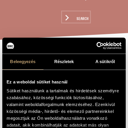
ARTIST DATABASE
COMPOSITION DATABASE
SEARCH
MUSIC LIBRARY, ONLINE CATALOG
LA LUGUBRE
TITLE OF
THE WORK
Beleegyezés
Részletek
A sütikről
GONDOLA II
(S.200/2)
Ez a weboldal sütiket használ
Sütiket használunk a tartalmak és hirdetések személyre
Liszt Ferenc
COMPOSER
szabásához, közösségi funkciók biztosításához,
La lugubre gondola II (S.200/2)
valamint weboldalforgalmunk elemzéséhez. Ezenkívül
ORIGINAL /
HUNGARIAN
közösségi média-, hirdető- és elemező partnereinkkel
TITLE
megosztjuk az Ön weboldalhasználatra vonatkozó
La lugubre gondola II (S.200/2)
FOREIGN
LANGUAGE /
adatait, akik kombinálhatják az adatokat más olyan
ENGLISH