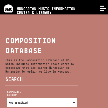
PROGRAMS
HUNGARIAN MUSIC INFORMATION
MENU
CENTER & LIBRARY
COMPETITIONS
TRAININGS
COMPOSITION
DATABASE
RELEASES
This is the Composition Database of BMC,
ABOUT US
which includes information about works by
composers that are either Hungarian or
Hungarian by origin or live in Hungary.
SEARCH
CONTACT
COMPOSER /
AUTHOR:
VIDEO GALLERY