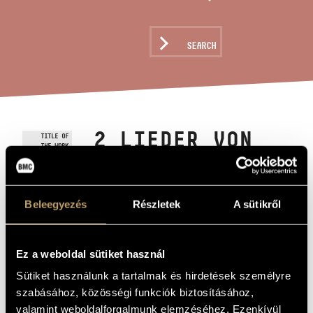
ARTIST DATABASE
COMPOSITION DATABASE
SEARCH
MUSIC LIBRARY, ONLINE CATALOG
2 LIEDER VON
TITLE OF
THE WORK
ROBERT
SCHUMANN
(S.567) / 2
Beleegyezés
Részletek
A sütikről
SONGS BY
ROBERT
Ez a weboldal sütiket használ
SCHUMANN
Sütiket használunk a tartalmak és hirdetések személyre
szabásához, közösségi funkciók biztosításához,
(S.567)
valamint weboldalforgalmunk elemzéséhez. Ezenkívül