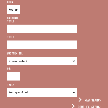
BORN:
ORIGINAL
TITLE:
ADDRESS
TITLE:
EMAIL
infokozpont@bmc.hu
WRITTEN IN:
PHONE
OR:
OPENING HOURS
TYPE:
NEW SEARCH
COMPLEX SEARCH