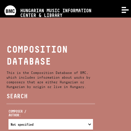
PROGRAMS
HUNGARIAN MUSIC INFORMATION
MENU
CENTER & LIBRARY
COMPETITIONS
TRAININGS
COMPOSITION
DATABASE
RELEASES
This is the Composition Database of BMC,
ABOUT US
which includes information about works by
composers that are either Hungarian or
Hungarian by origin or live in Hungary.
SEARCH
CONTACT
COMPOSER /
AUTHOR:
VIDEO GALLERY