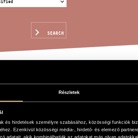
SEARCH
NE DE MATIN (S.173A/
Részletek
ál
tin (S.173a/2)
mak és hirdetések személyre szabásához, közösségi funkciók biz
tin (S.173a/2)
hez. Ezenkívül közösségi média-, hirdető- és elemező partner
zu Sayn-Wittgenstein
zó adatait, akik kombinálhatják az adatokat más olyan adatokka