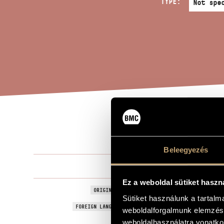
TYPE:
HYM
TITLE OF THE WORK
Beleegyezés
Liszt Ferenc
COMPOSER
Ez a weboldal sütiket haszn
Hymne de ma
ORIGINAL / HUNGARIAN TITLE
Sütiket használunk a tartal
Hymne de ma
FOREIGN LANGUAGE / ENGLISH TITLE
weboldalforgalmunk elemzésé
To Carolyne 
weboldalhasználatra vonatko
DEDICATION