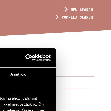
NEW SEARCH
COMPLEX SEARCH
2)
A sütikről
tosításához, valamint
einkkel megosztjuk az Ön
l, amelyeket Ön adott meg