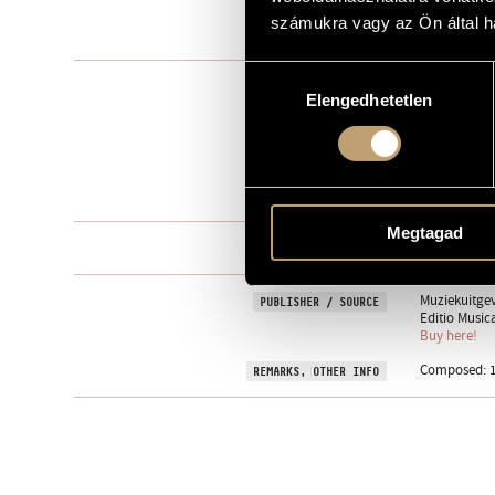
számukra vagy az Ön által ha
1847
YEAR OF COMPOSITION
Hozzájárulás
Instrumental
TYPE
Elengedhetetlen
kiválasztása
1
NUMBER OF PLAYERS
pf.
INSTRUMENTATION
3 min
DURATION
Megtagad
One movem
MOVEMENTS, PARTS
Muziekuitgev
PUBLISHER / SOURCE
Editio Music
Buy here!
Composed: 18
REMARKS, OTHER INFO