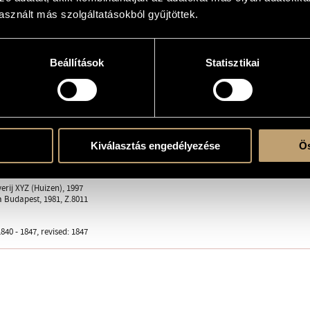
sznált más szolgáltatásokból gyűjtöttek.
 solo
Beállítások
Statisztikai
Kiválasztás engedélyezése
Ös
ent
erij XYZ (Huizen), 1997
a Budapest, 1981, Z.8011
40 - 1847, revised: 1847