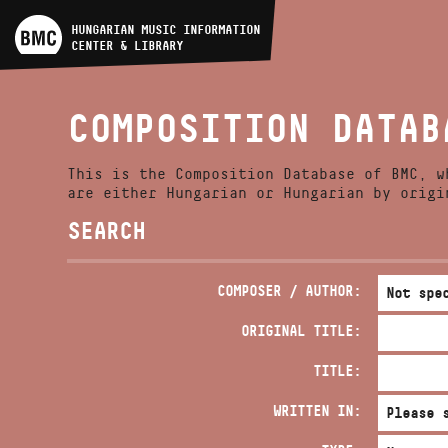
ARTIST DATABASE
HUNGARIAN MUSIC INFORMATION
CENTER & LIBRARY
COMPOSITION DATABASE
COMPOSITION DATAB
MUSIC LIBRARY, ONLINE
CATALOG
This is the Composition Database of BMC, w
are either Hungarian or Hungarian by origi
SEARCH
COMPOSER / AUTHOR:
ORIGINAL TITLE:
TITLE:
WRITTEN IN: