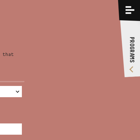
PROGRAMS
TRAININGS
PROGRAMS
ABOUT US
 that
VIDEO GALLERY