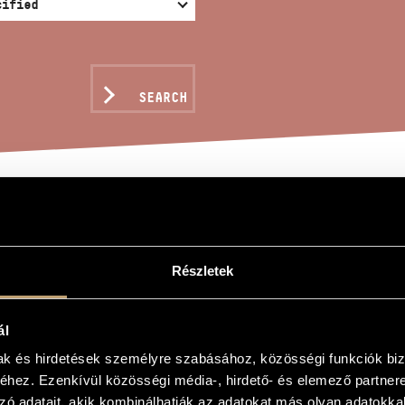
SEARCH
HANSONS ON GÉZA SZŐC
Részletek
evente
ál
őcs Géza verseire
mak és hirdetések személyre szabásához, közösségi funkciók biz
on Géza Szőcs´s Poems
hez. Ezenkívül közösségi média-, hirdető- és elemező partner
zó adatait, akik kombinálhatják az adatokat más olyan adatokka