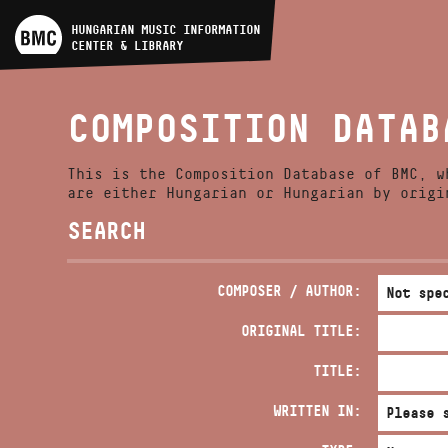
ARTIST DATABASE
HUNGARIAN MUSIC INFORMATION
CENTER & LIBRARY
COMPOSITION DATABASE
COMPOSITION DATAB
MUSIC LIBRARY, ONLINE
CATALOG
This is the Composition Database of BMC, w
are either Hungarian or Hungarian by origi
SEARCH
COMPOSER / AUTHOR:
ORIGINAL TITLE:
TITLE:
WRITTEN IN: