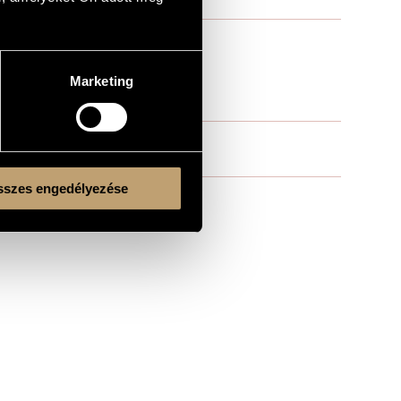
Marketing
szes engedélyezése