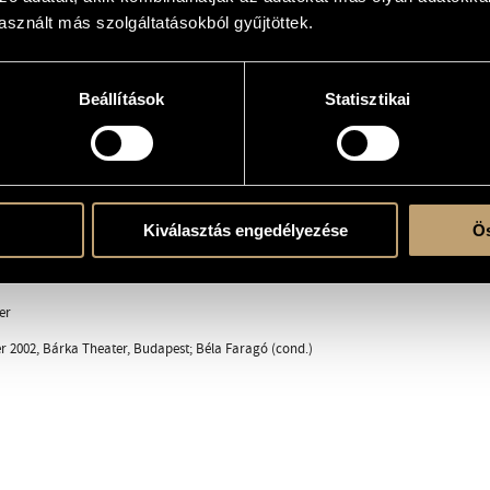
sznált más szolgáltatásokból gyűjtöttek.
) with ensemble
 sax.s. - tr., trb. - chit., chit.b., synth. - drum set, perc. (camp.) - vl., vlc.
Beállítások
Statisztikai
ök én / I´ll Come Back
 Headstone
Kiválasztás engedélyezése
Ös
a
er
 2002, Bárka Theater, Budapest; Béla Faragó (cond.)