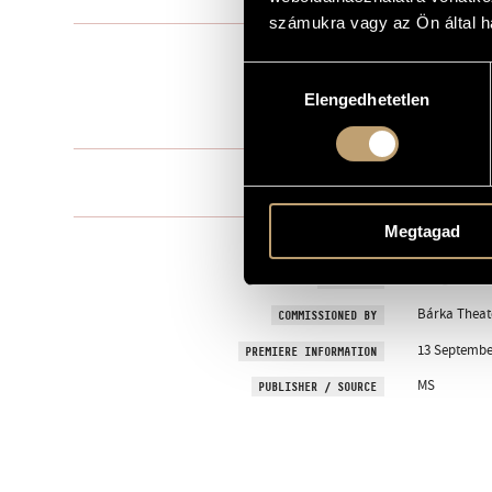
számukra vagy az Ön által ha
Solo voice(s
TYPE
Hozzájárulás
S., Bar. solo -
INSTRUMENTATION
Elengedhetetlen
kiválasztása
6 min
DURATION
1. Visszajöv
MOVEMENTS, PARTS
2. Kopjafa /
Megtagad
SZŐCS, Géz
TEXT
Hungarian
LANGUAGE
Bárka Theat
COMMISSIONED BY
13 September
PREMIERE INFORMATION
MS
PUBLISHER / SOURCE