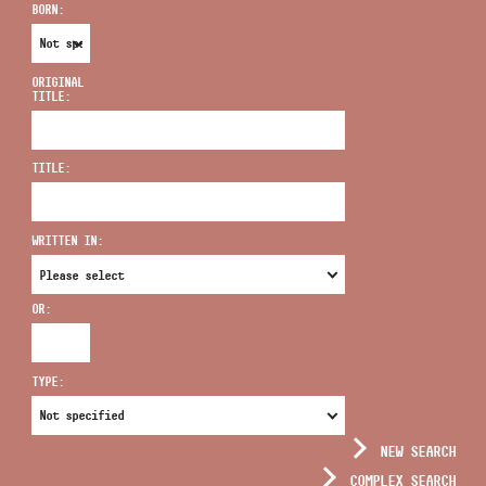
BORN:
ORIGINAL
TITLE:
ADDRESS
TITLE:
EMAIL
infokozpont@bmc.hu
WRITTEN IN:
PHONE
OR:
OPENING HOURS
TYPE:
NEW SEARCH
COMPLEX SEARCH