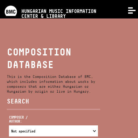
PROGRAMS
HUNGARIAN MUSIC INFORMATION
MENU
CENTER & LIBRARY
COMPETITIONS
TRAININGS
COMPOSITION
DATABASE
RELEASES
This is the Composition Database of BMC,
ABOUT US
which includes information about works by
composers that are either Hungarian or
Hungarian by origin or live in Hungary.
SEARCH
CONTACT
COMPOSER /
AUTHOR:
VIDEO GALLERY