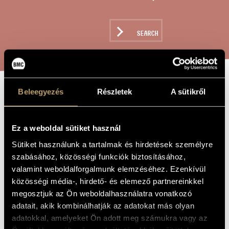
ARTIST DATABASE
COMPOSITION DATABASE
SEARCH
MUSIC LIBRARY, ONLINE CATALOG
Beleegyezés
Részletek
A sütikről
CHATTING -
TITLE OF
THE WORK
FROM THE
Ez a weboldal sütiket használ
CHILDREN-CHOIR
Sütiket használunk a tartalmak és hirdetések személyre
CYCLE "CARMINA
szabásához, közösségi funkciók biztosításához,
PUERORUM"
valamint weboldalforgalmunk elemzéséhez. Ezenkívül
közösségi média-, hirdető- és elemező partnereinkkel
megosztjuk az Ön weboldalhasználatra vonatkozó
Decsényi János
COMPOSER
adatait, akik kombinálhatják az adatokat más olyan
adatokkal, amelyeket Ön adott meg számukra vagy az
Csettelés - a Carmina puerorum című gyermekkari ciklusból
ORIGINAL /
HUNGARIAN