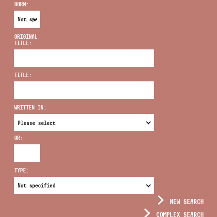
BORN:
ORIGINAL
TITLE:
ADDRESS
TITLE:
EMAIL
infokozpont@bmc.hu
WRITTEN IN:
PHONE
OR:
OPENING HOURS
TYPE:
NEW SEARCH
COMPLEX SEARCH