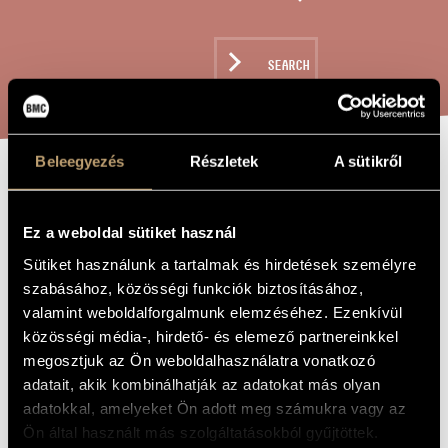
ARTIST DATABASE
COMPOSITION DATABASE
SEARCH
MUSIC LIBRARY, ONLINE CATALOG
Beleegyezés
Részletek
A sütikről
MOCKERY - FROM
TITLE OF
THE WORK
THE CHILDREN-
Ez a weboldal sütiket használ
CHOIR CYCLE
Sütiket használunk a tartalmak és hirdetések személyre
"CARMINA
szabásához, közösségi funkciók biztosításához,
valamint weboldalforgalmunk elemzéséhez. Ezenkívül
PUERORUM"
közösségi média-, hirdető- és elemező partnereinkkel
megosztjuk az Ön weboldalhasználatra vonatkozó
adatait, akik kombinálhatják az adatokat más olyan
Decsényi János
COMPOSER
adatokkal, amelyeket Ön adott meg számukra vagy az
Csúfoló - a Carmina puerorum című gyermekkari ciklusból
Ön által használt más szolgáltatásokból gyűjtöttek.
ORIGINAL /
HUNGARIAN