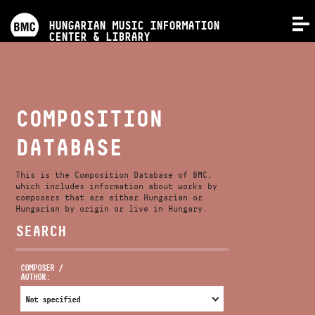
PROGRAMS
HUNGARIAN MUSIC INFORMATION
MENU
CENTER & LIBRARY
COMPETITIONS
TRAININGS
COMPOSITION
DATABASE
RELEASES
This is the Composition Database of BMC,
ABOUT US
which includes information about works by
composers that are either Hungarian or
Hungarian by origin or live in Hungary.
SEARCH
CONTACT
COMPOSER /
AUTHOR:
VIDEO GALLERY