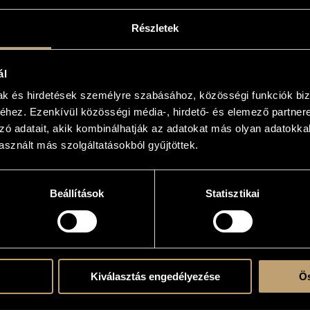
Részletek
ál
 cl. (II anche cl.b.), 2 fg. - 3 cor., 2 tr., 2 trb. - 2 arpa, cel. - 2 timp., perc. (5 esec. - tmb.pi
mak és hirdetések személyre szabásához, közösségi funkciók biz
hez. Ezenkívül közösségi média-, hirdető- és elemező partner
ar., 3 B. - fl. (anche picc.), ob., cl. (anche cl.b.), fg. - cor., tr., trb. - 2 arpa, cel. - timp.
zó adatait, akik kombinálhatják az adatokat más olyan adatokka
 cb.
sznált más szolgáltatásokból gyűjtöttek.
/ Introduction
 Self-portrait
Beállítások
Statisztikai
lmecbánya, Viharos Hortobágy / Tatras, Štiavnica, Stormy Hortobágy
takocsikázás, Taormina / Joyride in Athens, Taormina
 / Wailing wall
ja / Fountain of Marie
ti sétalovaglás, Zarándoklás a Cédrusfához / Riding on the Seaside, Pilgrimage to 
Cédrus, Önarckép / Lonly Cedar, Self-portrait
Kiválasztás engedélyezése
Ös
/ Introduction
 Self-portrait