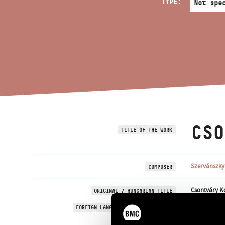
TYPE:
CSO
TITLE OF THE WORK
Szervánszky
COMPOSER
Csontváry K
ORIGINAL / HUNGARIAN TITLE
Csontváry K
FOREIGN LANGUAGE / ENGLISH TITLE
1961
YEAR OF COMPOSITION