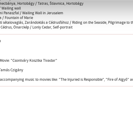
lmecbánya, Hortobágy / Tatras, Štiavnica, Hortobágy
 / Wailing wall
mi Panaszfal / Wailing Wall in Jerusalem
ja / Fountain of Marie
ti sétalovaglás, Zarándoklás a Cédrusfához / Riding on the Seaside, Pilgrimage to 
Cédrus, Önarckép / Lonly Cedar, Self-portrait
n
 Movie: "Csontváry Kosztka Tivadar"
 Tamás Czigány
 accompanying music to movies like: "The Injuried is Responsible", "Fire of Algyő