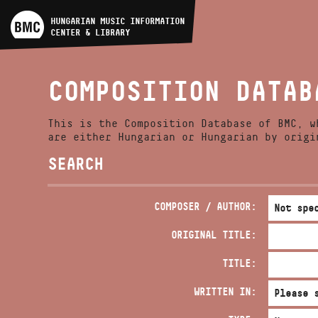
ARTIST DATABASE
HUNGARIAN MUSIC INFORMATION
CENTER & LIBRARY
COMPOSITION DATABASE
COMPOSITION DATAB
MUSIC LIBRARY, ONLINE
CATALOG
This is the Composition Database of BMC, w
are either Hungarian or Hungarian by origi
SEARCH
COMPOSER / AUTHOR:
ORIGINAL TITLE:
TITLE:
WRITTEN IN: