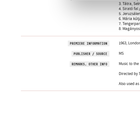
3. Tátra, Se
4. Sirató fal
5. Jeruzsále
6. Mária kút
7. Tengerpar
8. Magányos 
1963, Londo
PREMIERE INFORMATION
MS
PUBLISHER / SOURCE
Music to the
REMARKS, OTHER INFO
Directed by
Also used as