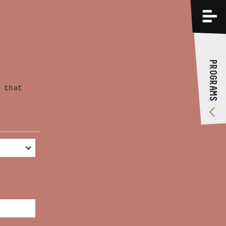
PROGRAMS
TRAININGS
PROGRAMS
ABOUT US
 that
VIDEO GALLERY