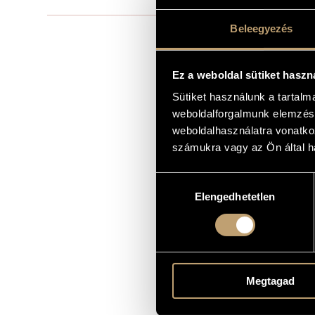
Beleegyezés
Film music
TYPE
Version A:
INSTRUMENTATION
Ez a weboldal sütiket haszn
2 fl., 2 ob., 2
Sütiket használunk a tartal
Version B:
weboldalforgalmunk elemzésé
3 S., 3 T., 3 B
weboldalhasználatra vonatko
vl., vla., vlc.,
számukra vagy az Ön által ha
Version A:
MOVEMENTS, PARTS
1. Bevezető 
Hozzájárulás
2. Önarckép /
Elengedhetetlen
kiválasztása
3. Tátra, Se
4. Athéni sé
5. Sirató fal
6. Mária kút
7. Tengerpar
8. Magányos 
Version B:
Megtagad
1. Bevezető 
2. Önarckép /