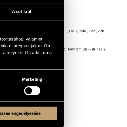
A sütikről
cc., gr.c., ptti., tam-tam, xil.) - strings: 4 vl. 1, 4 vl. 2, 3 vla., 3 vlc., 2 cb.
tosításához, valamint
einkkel megosztjuk az Ön
, perc. (5 esec. - trg., cas., tmb.picc., gr.c., ptti., tam-tam, xil.) - strings: 2
l, amelyeket Ön adott meg
Marketing
the Cedar
szes engedélyezése