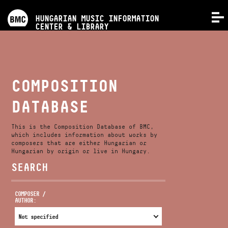
PROGRAMS
HUNGARIAN MUSIC INFORMATION
MENU
CENTER & LIBRARY
COMPETITIONS
TRAININGS
COMPOSITION
DATABASE
RELEASES
This is the Composition Database of BMC,
ABOUT US
which includes information about works by
composers that are either Hungarian or
Hungarian by origin or live in Hungary.
SEARCH
CONTACT
COMPOSER /
AUTHOR:
VIDEO GALLERY