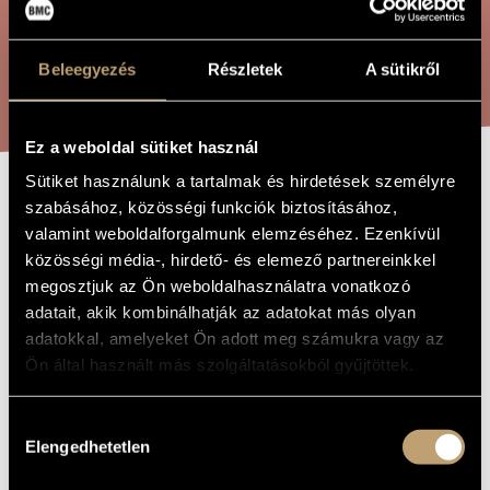
ARTIST DATABASE
COMPOSITION DATABASE
Beleegyezés
Részletek
A sütikről
SEARCH
MUSIC LIBRARY, ONLINE CATALOG
Ez a weboldal sütiket használ
Sütiket használunk a tartalmak és hirdetések személyre
LATE SUMMER
szabásához, közösségi funkciók biztosításához,
TITLE OF
THE WORK
valamint weboldalforgalmunk elemzéséhez. Ezenkívül
CAPRICES
közösségi média-, hirdető- és elemező partnereinkkel
megosztjuk az Ön weboldalhasználatra vonatkozó
adatait, akik kombinálhatják az adatokat más olyan
Soproni József
COMPOSER
adatokkal, amelyeket Ön adott meg számukra vagy az
Nyárvégi capricciók
Ön által használt más szolgáltatásokból gyűjtöttek.
ORIGINAL /
HUNGARIAN
TITLE
Late Summer Caprices
Hozzájárulás
FOREIGN
LANGUAGE /
Elengedhetetlen
kiválasztása
ENGLISH
TITLE