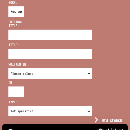
BORN:
ORIGINAL
TITLE:
ADDRESS
TITLE:
EMAIL
infokozpont@bmc.hu
WRITTEN IN:
PHONE
OR:
OPENING HOURS
TYPE:
NEW SEARCH
COMPLEX SEARCH