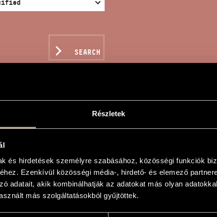
SEARCH
Részletek
NIFICAT
ál
sef
mak és hirdetések személyre szabásához, közösségi funkciók biz
hez. Ezenkívül közösségi média-, hirdető- és elemező partner
zó adatait, akik kombinálhatják az adatokat más olyan adatokka
sznált más szolgáltatásokból gyűjtöttek.