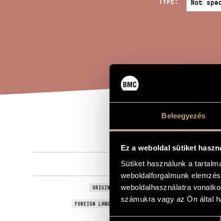
TYPE:
Beleegyezés
MAG
TITLE OF THE WORK
Ez a weboldal sütiket haszn
Soproni Józ
Sütiket használunk a tartal
COMPOSER
weboldalforgalmunk elemzésé
Magnificat
weboldalhasználatra vonatko
ORIGINAL / HUNGARIAN TITLE
számukra vagy az Ön által ha
Magnificat
FOREIGN LANGUAGE / ENGLISH TITLE
1990
YEAR OF COMPOSITION