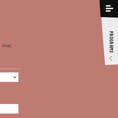
PROGRAMS
TRAININGS
PROGRAMS
ABOUT US
 that
VIDEO GALLERY