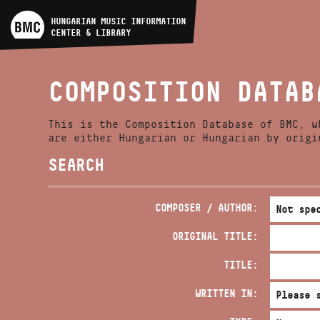
ARTIST DATABASE
HUNGARIAN MUSIC INFORMATION
CENTER & LIBRARY
COMPOSITION DATABASE
COMPOSITION DATAB
MUSIC LIBRARY, ONLINE
CATALOG
This is the Composition Database of BMC, w
are either Hungarian or Hungarian by origi
SEARCH
COMPOSER / AUTHOR:
ORIGINAL TITLE:
TITLE:
WRITTEN IN: