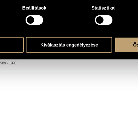
Beállítások
Statisztikai
, choir & orchestra
solo - mixed choir - 3 fl. (III anche picc.), 3 ob. (III anche c.ing.), 3 cl. (III anche cl.b.), 2 
Kiválasztás engedélyezése
Ös
a Budapest, S-80
re!
989 - 1990