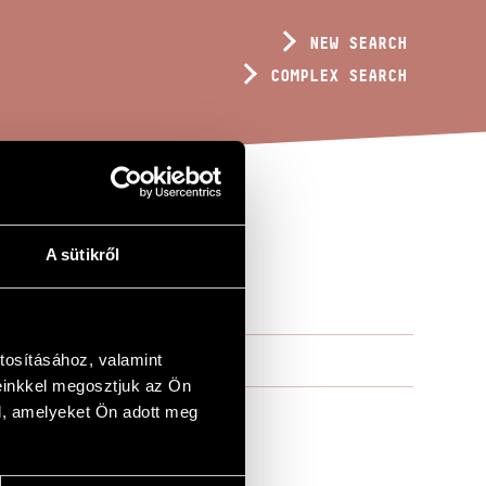
NEW SEARCH
COMPLEX SEARCH
A sütikről
tosításához, valamint
einkkel megosztjuk az Ön
l, amelyeket Ön adott meg