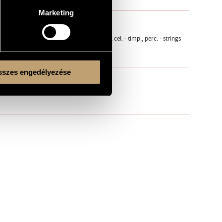
Marketing
fg. - 3 cor., 3 tr., 3 trb., tuba - pf., arpa, org., cel. - timp., perc. - strings
szes engedélyezése