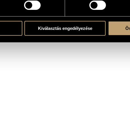
Kiválasztás engedélyezése
Ös
Gergely Horváth Z.