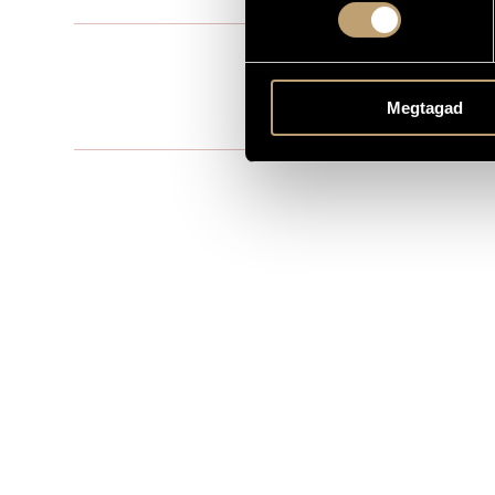
Film music
TYPE
MS
PUBLISHER / SOURCE
Megtagad
Directed by 
REMARKS, OTHER INFO