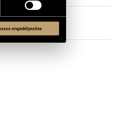
szes engedélyezése
Kulturális és Innovációs Minisztérium
Nemzeti Kulturális Alap
Ferencváros