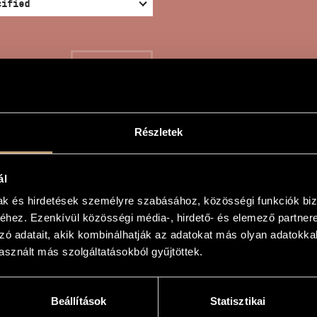
SEARCH
Részletek
 LARK
ál
mak és hirdetések személyre szabásához, közösségi funkciók biz
hez. Ezenkívül közösségi média-, hirdető- és elemező partner
örgy
zó adatait, akik kombinálhatják az adatokat más olyan adatokka
sznált más szolgáltatásokból gyűjtöttek.
Beállítások
Statisztikai