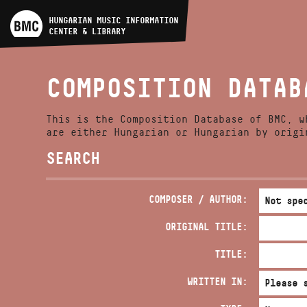
ARTIST DATABASE
HUNGARIAN MUSIC INFORMATION
CENTER & LIBRARY
COMPOSITION DATABASE
COMPOSITION DATAB
MUSIC LIBRARY, ONLINE
CATALOG
This is the Composition Database of BMC, w
are either Hungarian or Hungarian by origi
SEARCH
COMPOSER / AUTHOR:
ORIGINAL TITLE:
TITLE:
WRITTEN IN: