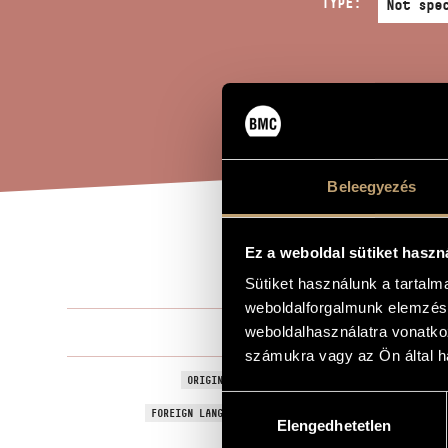
TYPE:
Beleegyezés
THE
Ez a weboldal sütiket haszn
TITLE OF THE WORK
Sütiket használunk a tartal
weboldalforgalmunk elemzésé
Selmeczi Gy
weboldalhasználatra vonatko
COMPOSER
számukra vagy az Ön által ha
A pacsirta
ORIGINAL / HUNGARIAN TITLE
Hozzájárulás
The Lark
FOREIGN LANGUAGE / ENGLISH TITLE
Elengedhetetlen
kiválasztása
1987
YEAR OF COMPOSITION