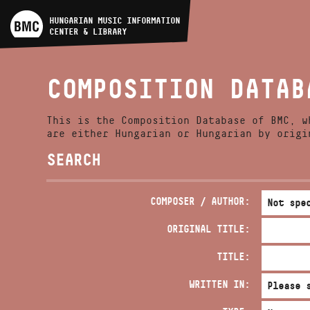
ARTIST DATABASE
HUNGARIAN MUSIC INFORMATION
CENTER & LIBRARY
COMPOSITION DATABASE
COMPOSITION DATAB
MUSIC LIBRARY, ONLINE
CATALOG
This is the Composition Database of BMC, w
are either Hungarian or Hungarian by origi
SEARCH
COMPOSER / AUTHOR:
ORIGINAL TITLE:
TITLE:
WRITTEN IN: