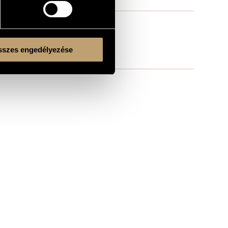
szes engedélyezése
Kulturális és Innovációs Minisztérium
Nemzeti Kulturális Alap
Ferencváros