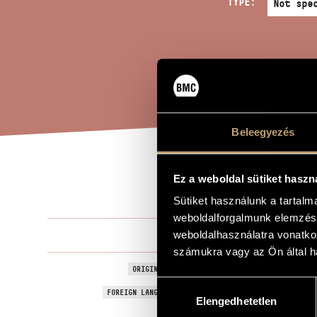
TYPE:
Beleegyezés
TRU
Ez a weboldal sütiket haszn
TITLE OF THE WORK
Sütiket használunk a tartal
weboldalforgalmunk elemzésé
Selmeczi Gy
weboldalhasználatra vonatko
COMPOSER
számukra vagy az Ön által ha
Iskolakerülő
ORIGINAL / HUNGARIAN TITLE
Hozzájárulás
Truants
FOREIGN LANGUAGE / ENGLISH TITLE
Elengedhetetlen
kiválasztása
1989
YEAR OF COMPOSITION