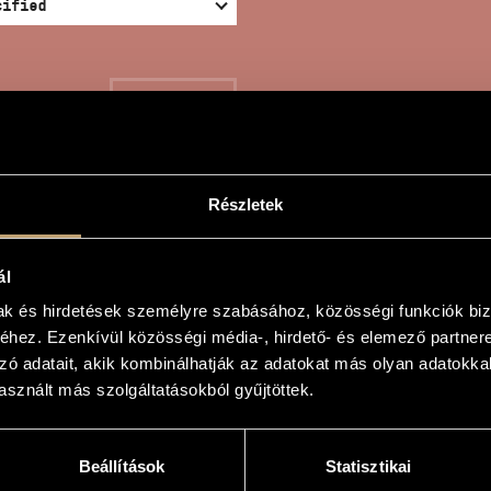
SEARCH
Részletek
ANTS
ál
mak és hirdetések személyre szabásához, közösségi funkciók biz
hez. Ezenkívül közösségi média-, hirdető- és elemező partner
örgy
zó adatait, akik kombinálhatják az adatokat más olyan adatokka
sznált más szolgáltatásokból gyűjtöttek.
k
Beállítások
Statisztikai