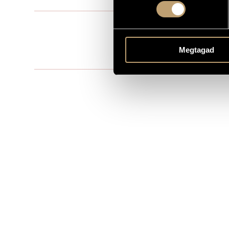
Film music
TYPE
MS
PUBLISHER / SOURCE
Megtagad
Directed by 
REMARKS, OTHER INFO