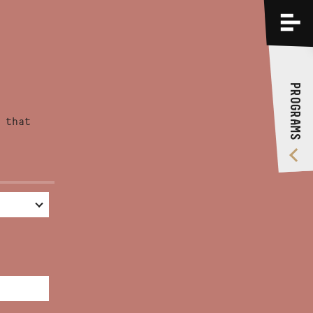
PROGRAMS
TRAININGS
PROGRAMS
ABOUT US
 that
VIDEO GALLERY