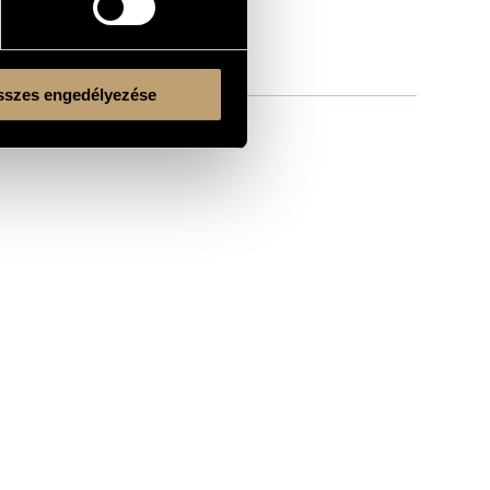
szes engedélyezése
Kulturális és Innovációs Minisztérium
Nemzeti Kulturális Alap
Ferencváros