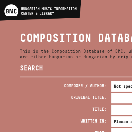
ARTIST DATABASE
HUNGARIAN MUSIC INFORMATION
CENTER & LIBRARY
COMPOSITION DATABASE
COMPOSITION DATAB
MUSIC LIBRARY, ONLINE
CATALOG
This is the Composition Database of BMC, w
are either Hungarian or Hungarian by origi
SEARCH
COMPOSER / AUTHOR:
ORIGINAL TITLE:
TITLE:
WRITTEN IN: