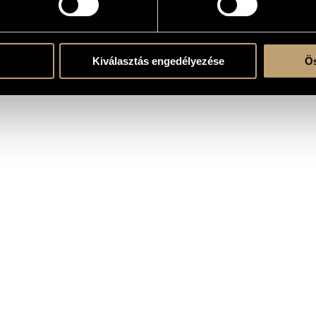
 Gyula Maár
Kiválasztás engedélyezése
Ös