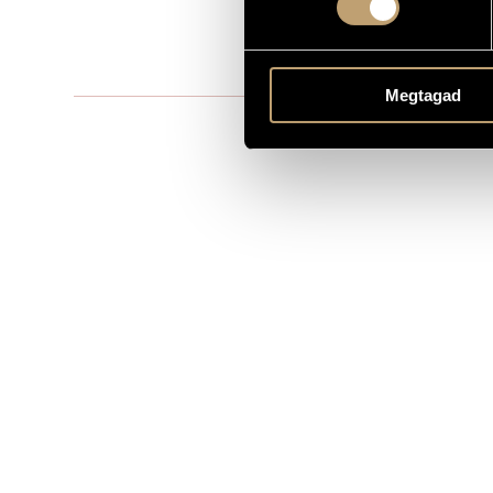
MS
PUBLISHER / SOURCE
Directed by
REMARKS, OTHER INFO
Megtagad