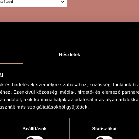
SEARCH
Részletek
ál
ORATORIO
mak és hirdetések személyre szabásához, közösségi funkciók biz
hez. Ezenkívül közösségi média-, hirdető- és elemező partner
zó adatait, akik kombinálhatják az adatokat más olyan adatokka
örgy
sznált más szolgáltatásokból gyűjtöttek.
um
Beállítások
Statisztikai