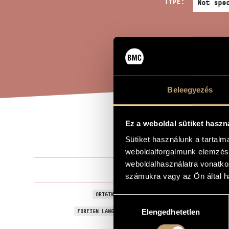
TYPE:
Beleegyezés
Ez a weboldal sütiket haszn
KZ-
TITLE OF THE WORK
Sütiket használunk a tartal
weboldalforgalmunk elemzésé
weboldalhasználatra vonatko
Selmeczi Gy
COMPOSER
számukra vagy az Ön által ha
KZ-oratóri
ORIGINAL / HUNGARIAN TITLE
Hozzájárulás
KZ-Oratorio
FOREIGN LANGUAGE / ENGLISH TITLE
Elengedhetetlen
kiválasztása
Film music
TYPE