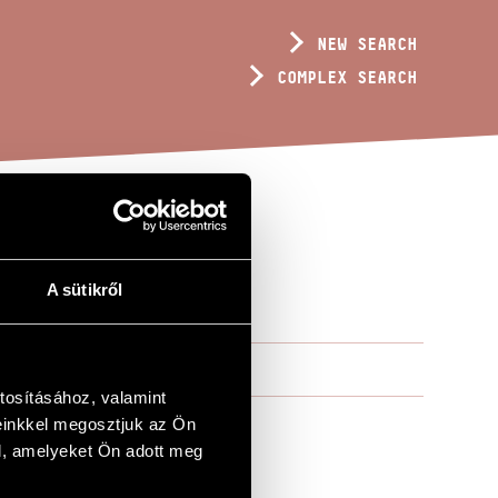
NEW SEARCH
COMPLEX SEARCH
N´S CHOIR
A sütikről
tosításához, valamint
einkkel megosztjuk az Ön
l, amelyeket Ön adott meg