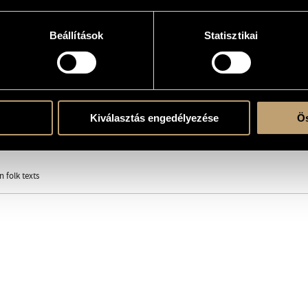
oir
Beállítások
Statisztikai
hoir
Kiválasztás engedélyezése
Ös
folk texts