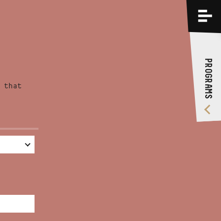
PROGRAMS
TRAININGS
PROGRAMS
ABOUT US
 that
VIDEO GALLERY