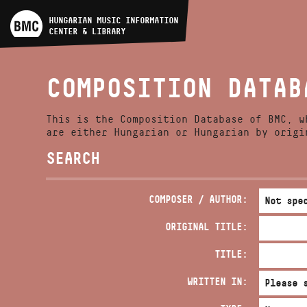
ARTIST DATABASE
HUNGARIAN MUSIC INFORMATION
CENTER & LIBRARY
COMPOSITION DATABASE
COMPOSITION DATAB
MUSIC LIBRARY, ONLINE
CATALOG
This is the Composition Database of BMC, w
are either Hungarian or Hungarian by origi
SEARCH
COMPOSER / AUTHOR:
ORIGINAL TITLE:
TITLE:
WRITTEN IN: