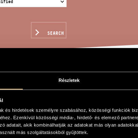
SEARCH
EE SONGS FOR CHILDRE
Részletek
ál
örgy
mak és hirdetések személyre szabásához, közösségi funkciók biz
gyermekkarra
hez. Ezenkívül közösségi média-, hirdető- és elemező partner
zó adatait, akik kombinálhatják az adatokat más olyan adatokka
for Children´s Choir
sznált más szolgáltatásokból gyűjtöttek.