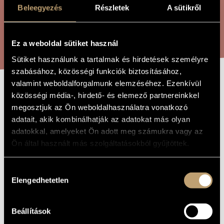
ARTIST DATABASE
Beleegyezés
Részletek
A sütikről
COMPOSITION DATABASE
SEARCH
Ez a weboldal sütiket használ
MUSIC LIBRARY, ONLINE CATALOG
Sütiket használunk a tartalmak és hirdetések személyre
szabásához, közösségi funkciók biztosításához,
valamint weboldalforgalmunk elemzéséhez. Ezenkívül
DE MARIA
közösségi média-, hirdető- és elemező partnereinkkel
TITLE OF
THE WORK
megosztjuk az Ön weboldalhasználatra vonatkozó
VIRGINIS -
adatait, akik kombinálhatják az adatokat más olyan
HOMMAGE À
adatokkal, amelyeket Ön adott meg számukra vagy az
Ön által használt más szolgáltatásokból gyűjtöttek.
PÉTER KORNISS
Hozzájárulás
Selmeczi György
COMPOSER
Elengedhetetlen
kiválasztása
De Maria Virginis - Hommage à Péter Korniss
ORIGINAL /
HUNGARIAN
Beállítások
TITLE