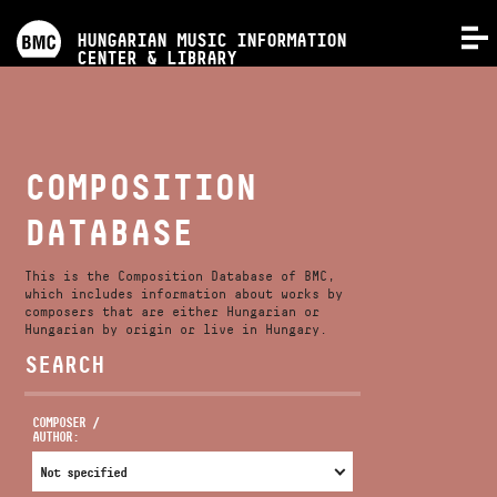
PROGRAMS
HUNGARIAN MUSIC INFORMATION
MENU
CENTER & LIBRARY
COMPETITIONS
TRAININGS
COMPOSITION
DATABASE
RELEASES
This is the Composition Database of BMC,
ABOUT US
which includes information about works by
composers that are either Hungarian or
Hungarian by origin or live in Hungary.
SEARCH
CONTACT
COMPOSER /
AUTHOR:
VIDEO GALLERY