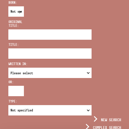
BORN:
ORIGINAL
TITLE:
ADDRESS
TITLE:
EMAIL
infokozpont@bmc.hu
WRITTEN IN:
PHONE
OR:
OPENING HOURS
TYPE:
NEW SEARCH
COMPLEX SEARCH