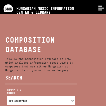
PROGRAMS
HUNGARIAN MUSIC INFORMATION
MENU
CENTER & LIBRARY
COMPETITIONS
TRAININGS
COMPOSITION
DATABASE
RELEASES
This is the Composition Database of BMC,
ABOUT US
which includes information about works by
composers that are either Hungarian or
Hungarian by origin or live in Hungary.
SEARCH
CONTACT
COMPOSER /
AUTHOR:
VIDEO GALLERY