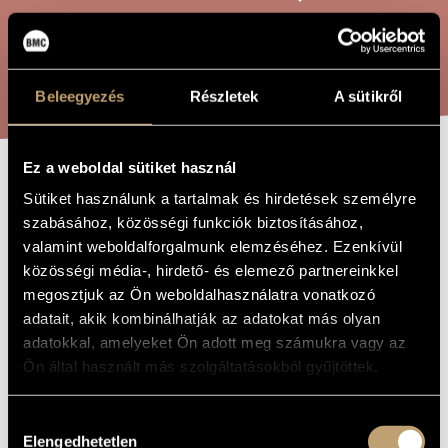
ARTIST DATABASE
COMPOSITION DATABASE
SEARCH
Beleegyezés
Részletek
A sütikről
MUSIC LIBRARY, ONLINE CATALOG
Ez a weboldal sütiket használ
OCTET, OP. 96
TITLE OF
Sütiket használunk a tartalmak és hirdetések személyre
THE WORK
szabásához, közösségi funkciók biztosításához,
valamint weboldalforgalmunk elemzéséhez. Ezenkívül
Takács Jenő
COMPOSER
közösségi média-, hirdető- és elemező partnereinkkel
megosztjuk az Ön weboldalhasználatra vonatkozó
Oktett, Op. 96
ORIGINAL /
HUNGARIAN
adatait, akik kombinálhatják az adatokat más olyan
TITLE
adatokkal, amelyeket Ön adott meg számukra vagy az
Octet, Op. 96
FOREIGN
Ön által használt más szolgáltatásokból gyűjtöttek.
LANGUAGE /
ENGLISH
TITLE
Hozzájárulás
1975
YEAR OF
COMPOSITION
Elengedhetetlen
kiválasztása