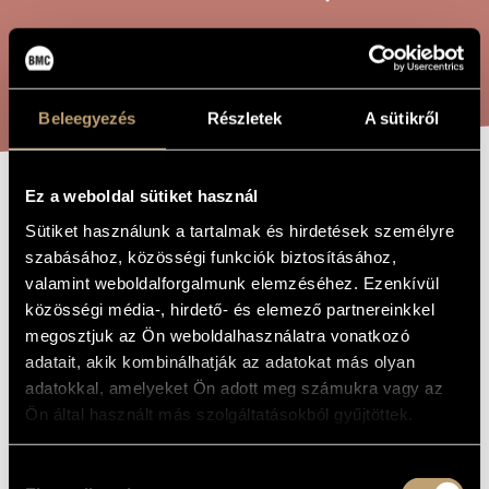
ARTIST DATABASE
COMPOSITION DATABASE
SEARCH
MUSIC LIBRARY, ONLINE CATALOG
Beleegyezés
Részletek
A sütikről
Ez a weboldal sütiket használ
ARLEQUIN -
TITLE OF
Sütiket használunk a tartalmak és hirdetések személyre
THE WORK
SCHERZO, OP.
szabásához, közösségi funkciók biztosításához,
81
valamint weboldalforgalmunk elemzéséhez. Ezenkívül
közösségi média-, hirdető- és elemező partnereinkkel
megosztjuk az Ön weboldalhasználatra vonatkozó
Hubay Jenő
COMPOSER
adatait, akik kombinálhatják az adatokat más olyan
adatokkal, amelyeket Ön adott meg számukra vagy az
Arlequin - scherzo, Op. 81
ORIGINAL /
Ön által használt más szolgáltatásokból gyűjtöttek.
HUNGARIAN
TITLE
Arlequin - scherzo, Op. 81
FOREIGN
Hozzájárulás
LANGUAGE /
ENGLISH