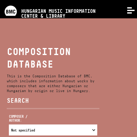
PROGRAMS
HUNGARIAN MUSIC INFORMATION
MENU
CENTER & LIBRARY
COMPETITIONS
TRAININGS
COMPOSITION
DATABASE
RELEASES
This is the Composition Database of BMC,
ABOUT US
which includes information about works by
composers that are either Hungarian or
Hungarian by origin or live in Hungary.
SEARCH
CONTACT
COMPOSER /
AUTHOR:
VIDEO GALLERY