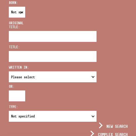
BORN:
ORIGINAL
TITLE:
ADDRESS
TITLE:
EMAIL
infokozpont@bmc.hu
WRITTEN IN:
PHONE
OR:
OPENING HOURS
TYPE:
NEW SEARCH
COMPLEX SEARCH