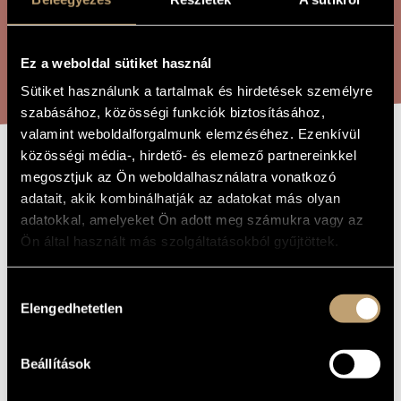
ARTIST DATABASE
COMPOSITION DATABASE
SEARCH
Ez a weboldal sütiket használ
Sütiket használunk a tartalmak és hirdetések személyre
MUSIC LIBRARY, ONLINE CATALOG
szabásához, közösségi funkciók biztosításához,
valamint weboldalforgalmunk elemzéséhez. Ezenkívül
közösségi média-, hirdető- és elemező partnereinkkel
I WANDER THE
megosztjuk az Ön weboldalhasználatra vonatkozó
TITLE OF
THE WORK
adatait, akik kombinálhatják az adatokat más olyan
WORLD / CARA
adatokkal, amelyeket Ön adott meg számukra vagy az
LUMA PHÍRAV
Ön által használt más szolgáltatásokból gyűjtöttek.
Hollós Máté
Hozzájárulás
COMPOSER
Elengedhetetlen
kiválasztása
Járom a világot
ORIGINAL /
HUNGARIAN
TITLE
Beállítások
I Wander the World / Cara luma phírav
FOREIGN
LANGUAGE /
ENGLISH