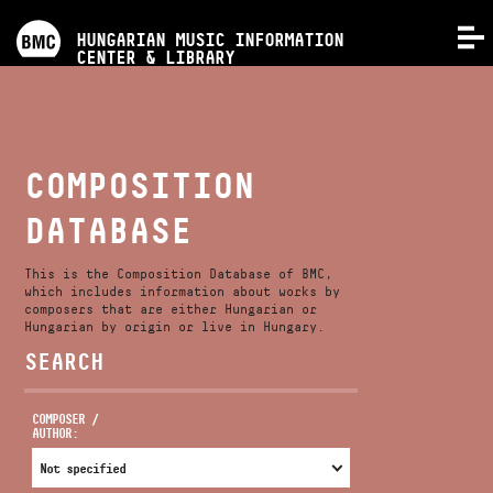
PROGRAMS
HUNGARIAN MUSIC INFORMATION
MENU
CENTER & LIBRARY
COMPETITIONS
TRAININGS
COMPOSITION
DATABASE
RELEASES
This is the Composition Database of BMC,
ABOUT US
which includes information about works by
composers that are either Hungarian or
Hungarian by origin or live in Hungary.
SEARCH
CONTACT
COMPOSER /
AUTHOR:
VIDEO GALLERY