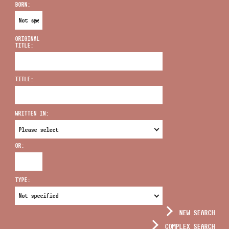
BORN:
ORIGINAL
TITLE:
ADDRESS
TITLE:
EMAIL
infokozpont@bmc.hu
WRITTEN IN:
PHONE
OR:
OPENING HOURS
TYPE:
NEW SEARCH
COMPLEX SEARCH