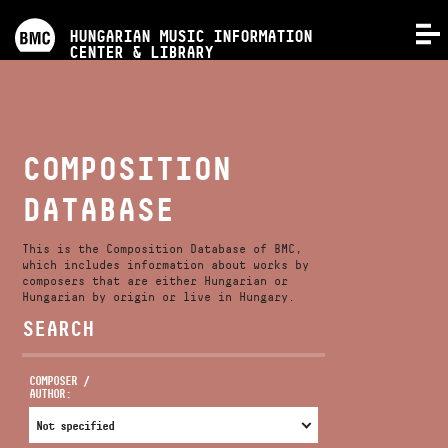
PROGRAMS
HUNGARIAN MUSIC INFORMATION
MENU
CENTER & LIBRARY
COMPETITIONS
TRAININGS
COMPOSITION
DATABASE
RELEASES
This is the Composition Database of BMC,
ABOUT US
which includes information about works by
composers that are either Hungarian or
Hungarian by origin or live in Hungary.
SEARCH
CONTACT
COMPOSER /
AUTHOR:
VIDEO GALLERY