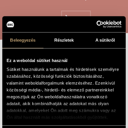
ARTIST DATABASE
COMPOSITION DATABASE
SEARCH
MUSIC LIBRARY, ONLINE CATALOG
Beleegyezés
Részletek
A sütikről
FLAMES
TITLE OF
Ez a weboldal sütiket használ
THE WORK
Sütiket használunk a tartalmak és hirdetések személyre
Tóth Péter
COMPOSER
szabásához, közösségi funkciók biztosításához,
valamint weboldalforgalmunk elemzéséhez. Ezenkívül
Lángok
ORIGINAL /
közösségi média-, hirdető- és elemező partnereinkkel
HUNGARIAN
TITLE
megosztjuk az Ön weboldalhasználatra vonatkozó
Flames
FOREIGN
adatait, akik kombinálhatják az adatokat más olyan
LANGUAGE /
ENGLISH
adatokkal, amelyeket Ön adott meg számukra vagy az
TITLE
Ön által használt más szolgáltatásokból gyűjtöttek.
For male choir
SUBTITLE