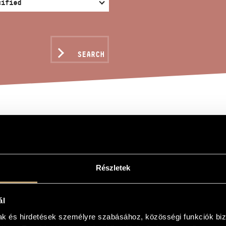
SEARCH
EN WORDS OF HAYDN
Részletek
zava
ál
 of Haydn
mak és hirdetések személyre szabásához, közösségi funkciók biz
a Theme by Haydn