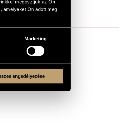
einkkel megosztjuk az Ön
l, amelyeket Ön adott meg
Marketing
szes engedélyezése