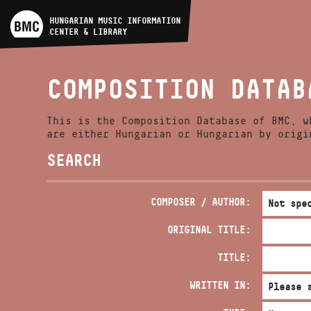
ARTIST DATABASE
HUNGARIAN MUSIC INFORMATION
CENTER & LIBRARY
COMPOSITION DATABASE
COMPOSITION DATAB
MUSIC LIBRARY, ONLINE
CATALOG
This is the Composition Database of BMC, w
are either Hungarian or Hungarian by origi
SEARCH
COMPOSER / AUTHOR:
ORIGINAL TITLE:
TITLE:
WRITTEN IN: