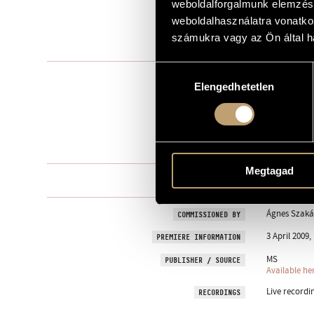
weboldalforgalmunk elemzésé
to Ágnes Sza
weboldalhasználatra vonatko
DEDICATION
számukra vagy az Ön által ha
2008
YEAR OF COMPOSITION
Hozzájárulás
Instrumental
TYPE
Elengedhetetlen
kiválasztása
1
NUMBER OF PLAYERS
cimb.
INSTRUMENTATION
4 min
DURATION
Megtagad
One movem
MOVEMENTS, PARTS
Ágnes Szaká
COMMISSIONED BY
3 April 2009,
PREMIERE INFORMATION
MS
PUBLISHER / SOURCE
Available he
Live recordi
RECORDINGS