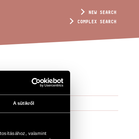
NEW SEARCH
COMPLEX SEARCH
A sütikről
tosításához, valamint