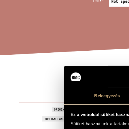
TYPE:
SEV
TITLE OF THE WORK
Tóth Péter
Beleegyezés
COMPOSER
Haydn hét s
ORIGINAL / HUNGARIAN TITLE
Ez a weboldal sütiket haszn
Seven Words
FOREIGN LANGUAGE / ENGLISH TITLE
Sütiket használunk a tartal
Fantasy on 
SUBTITLE