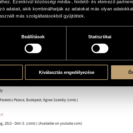
hez. Ezenkívül közösségi média-, hirdető- és elemező partner
kály
zó adatait, akik kombinálhatják az adatokat más olyan adatokka
sznált más szolgáltatásokból gyűjtöttek.
 solo
Beállítások
Statisztikai
Kiválasztás engedélyezése
Ös
ent
ly
 Festetics Palace, Budapest; Ágnes Szakály (cimb.)
re!
ng, 2013 - Dóri S. (cimb.) (Available on youtube.com)