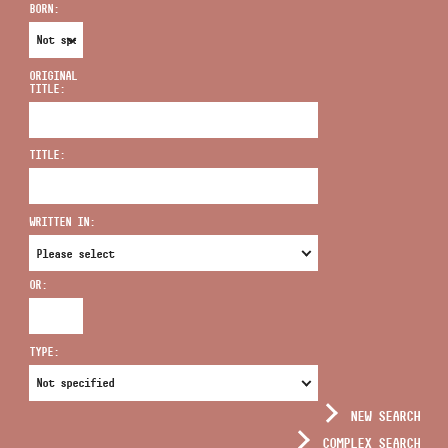
BORN:
ORIGINAL
TITLE:
ADDRESS
TITLE:
EMAIL
infokozpont@bmc.hu
WRITTEN IN:
PHONE
OR:
OPENING HOURS
TYPE:
NEW SEARCH
COMPLEX SEARCH