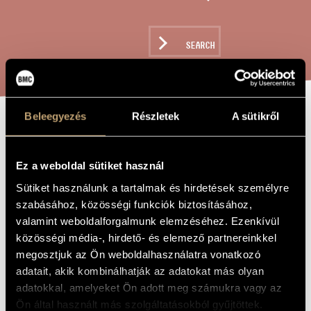
ARTIST DATABASE
COMPOSITION DATABASE
SEARCH
MUSIC LIBRARY, ONLINE CATALOG
Beleegyezés
Részletek
A sütikről
ELECTROCARINA
TITLE OF
THE WORK
Ez a weboldal sütiket használ
Sugár Miklós
COMPOSER
Sütiket használunk a tartalmak és hirdetések személyre
szabásához, közösségi funkciók biztosításához,
Electrocarina
ORIGINAL /
HUNGARIAN
valamint weboldalforgalmunk elemzéséhez. Ezenkívül
TITLE
közösségi média-, hirdető- és elemező partnereinkkel
Electrocarina
FOREIGN
megosztjuk az Ön weboldalhasználatra vonatkozó
LANGUAGE /
ENGLISH
adatait, akik kombinálhatják az adatokat más olyan
TITLE
adatokkal, amelyeket Ön adott meg számukra vagy az
For ocarina and MAX electronic equipment
SUBTITLE
Ön által használt más szolgáltatásokból gyűjtöttek.