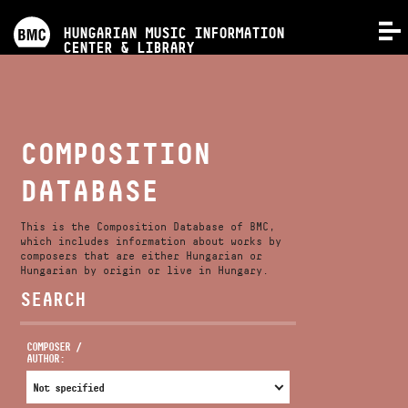
PROGRAMS
HUNGARIAN MUSIC INFORMATION
MENU
CENTER & LIBRARY
COMPETITIONS
TRAININGS
COMPOSITION
DATABASE
RELEASES
This is the Composition Database of BMC,
ABOUT US
which includes information about works by
composers that are either Hungarian or
Hungarian by origin or live in Hungary.
SEARCH
CONTACT
COMPOSER /
AUTHOR:
VIDEO GALLERY