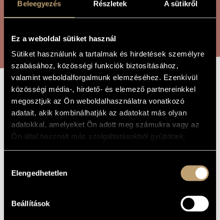
Beleegyezés
Részletek
A sütikről
ARTIST DATABASE
COMPOSITION DATABASE
SEARCH
Ez a weboldal sütiket használ
MUSIC LIBRARY, ONLINE CATALOG
Sütiket használunk a tartalmak és hirdetések személyre
szabásához, közösségi funkciók biztosításához,
valamint weboldalforgalmunk elemzéséhez. Ezenkívül
közösségi média-, hirdető- és elemező partnereinkkel
D MAJOR FUGUE
TITLE OF
megosztjuk az Ön weboldalhasználatra vonatkozó
THE WORK
adatait, akik kombinálhatják az adatokat más olyan
adatokkal, amelyeket Ön adott meg számukra vagy az
Geszler György
COMPOSER
Ön által használt más szolgáltatásokból gyűjtöttek.
D-dúr Fúga
ORIGINAL /
HUNGARIAN
TITLE
Hozzájárulás
Elengedhetetlen
D Major Fugue
kiválasztása
FOREIGN
LANGUAGE /
ENGLISH
TITLE
Beállítások
Instrumental solo
TYPE