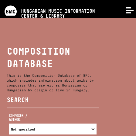
PROGRAMS
HUNGARIAN MUSIC INFORMATION
MENU
CENTER & LIBRARY
COMPETITIONS
TRAININGS
COMPOSITION
DATABASE
RELEASES
This is the Composition Database of BMC,
ABOUT US
which includes information about works by
composers that are either Hungarian or
Hungarian by origin or live in Hungary.
SEARCH
CONTACT
COMPOSER /
AUTHOR:
VIDEO GALLERY