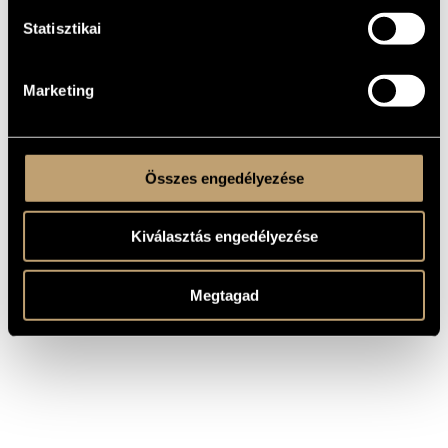
1
NUMBER OF
PLAYERS
Statisztikai
pf.
INSTRUMENTATION
0 min
DURATION
Marketing
Akkord Music Publishers, A-1063
PUBLISHER /
SOURCE
Összes engedélyezése
Kiválasztás engedélyezése
Megtagad