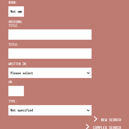
BORN:
ORIGINAL
TITLE:
ADDRESS
TITLE:
EMAIL
infokozpont@bmc.hu
WRITTEN IN:
PHONE
OR:
OPENING HOURS
TYPE:
NEW SEARCH
COMPLEX SEARCH