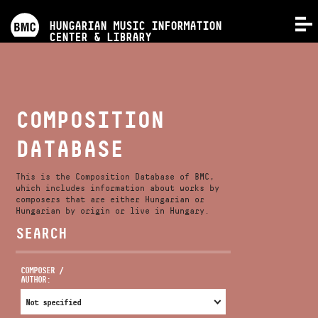
PROGRAMS
HUNGARIAN MUSIC INFORMATION
MENU
CENTER & LIBRARY
COMPETITIONS
TRAININGS
COMPOSITION
DATABASE
RELEASES
This is the Composition Database of BMC,
ABOUT US
which includes information about works by
composers that are either Hungarian or
Hungarian by origin or live in Hungary.
SEARCH
CONTACT
COMPOSER /
AUTHOR:
VIDEO GALLERY