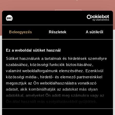
ARTIST DATABASE
COMPOSITION DATABASE
SEARCH
MUSIC LIBRARY, ONLINE CATALOG
Beleegyezés
Részletek
A sütikről
TWO MACHINE-
Ez a weboldal sütiket használ
TITLE OF
THE WORK
ETUDES
Sütiket használunk a tartalmak és hirdetések személyre
szabásához, közösségi funkciók biztosításához,
valamint weboldalforgalmunk elemzéséhez. Ezenkívül
Geszler György
COMPOSER
közösségi média-, hirdető- és elemező partnereinkkel
megosztjuk az Ön weboldalhasználatra vonatkozó
Két gépetűd
ORIGINAL /
adatait, akik kombinálhatják az adatokat más olyan
HUNGARIAN
TITLE
adatokkal, amelyeket Ön adott meg számukra vagy az
Two Machine-Etudes
FOREIGN
Ön által használt más szolgáltatásokból gyűjtöttek.
LANGUAGE /
ENGLISH
TITLE