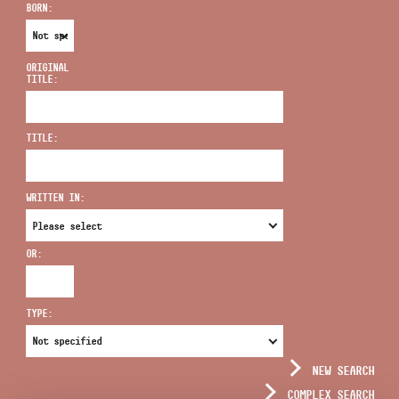
BORN:
ORIGINAL
TITLE:
ADDRESS
TITLE:
EMAIL
infokozpont@bmc.hu
WRITTEN IN:
PHONE
OR:
OPENING HOURS
TYPE:
NEW SEARCH
COMPLEX SEARCH