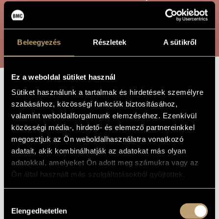
ARTIST DATABASE
COMPOSITION DATABASE
SEARCH
Beleegyezés
Részletek
A sütikről
MUSIC LIBRARY, ONLINE CATALOG
Ez a weboldal sütiket használ
Sütiket használunk a tartalmak és hirdetések személyre
CONCERTINO FOR
TITLE OF
THE WORK
szabásához, közösségi funkciók biztosításához,
PIANO AND
valamint weboldalforgalmunk elemzéséhez. Ezenkívül
ORCHESTRA
közösségi média-, hirdető- és elemező partnereinkkel
megosztjuk az Ön weboldalhasználatra vonatkozó
adatait, akik kombinálhatják az adatokat más olyan
Gaál Jenő
COMPOSER
adatokkal, amelyeket Ön adott meg számukra vagy az
Ön által használt más szolgáltatásokból gyűjtöttek.
Concertino zongorára és zenekarra
ORIGINAL /
HUNGARIAN
TITLE
Hozzájárulás
Concertino for Piano and Orchestra
FOREIGN
Elengedhetetlen
kiválasztása
LANGUAGE /
ENGLISH