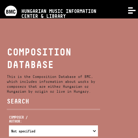
PROGRAMS
HUNGARIAN MUSIC INFORMATION
MENU
CENTER & LIBRARY
COMPETITIONS
TRAININGS
COMPOSITION
DATABASE
RELEASES
This is the Composition Database of BMC,
ABOUT US
which includes information about works by
composers that are either Hungarian or
Hungarian by origin or live in Hungary.
SEARCH
CONTACT
COMPOSER /
AUTHOR:
VIDEO GALLERY