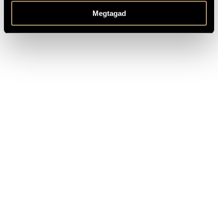
TITLE
PUBLISHER
Megtagad
BMC Records