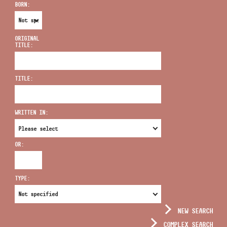
BORN:
ORIGINAL
TITLE:
ADDRESS
TITLE:
EMAIL
infokozpont@bmc.hu
WRITTEN IN:
PHONE
OR:
OPENING HOURS
TYPE:
NEW SEARCH
COMPLEX SEARCH