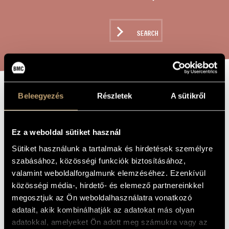
ARTIST DATABASE
COMPOSITION DATABASE
SEARCH
MUSIC LIBRARY, ONLINE CATALOG
Beleegyezés
Részletek
A sütikről
FOUR FOR US
TITLE OF
THE WORK
Sáry László
Ez a weboldal sütiket használ
COMPOSER
Sütiket használunk a tartalmak és hirdetések személyre
Négyesben
ORIGINAL /
szabásához, közösségi funkciók biztosításához,
HUNGARIAN
TITLE
valamint weboldalforgalmunk elemzéséhez. Ezenkívül
Four for Us
FOREIGN
közösségi média-, hirdető- és elemező partnereinkkel
LANGUAGE /
ENGLISH
megosztjuk az Ön weboldalhasználatra vonatkozó
TITLE
adatait, akik kombinálhatják az adatokat más olyan
2007
YEAR OF
adatokkal, amelyeket Ön adott meg számukra vagy az
COMPOSITION