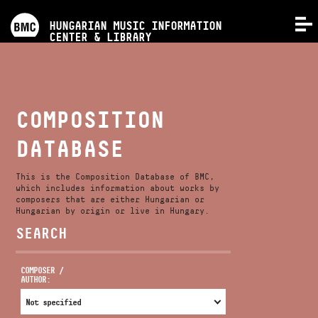
PROGRAMS
HUNGARIAN MUSIC INFORMATION
MENU
CENTER & LIBRARY
COMPETITIONS
TRAININGS
COMPOSITION
DATABASE
RELEASES
This is the Composition Database of BMC,
ABOUT US
which includes information about works by
composers that are either Hungarian or
Hungarian by origin or live in Hungary.
SEARCH
CONTACT
COMPOSER /
AUTHOR:
VIDEO GALLERY