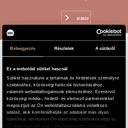
ARTIST DATABASE
COMPOSITION DATABASE
SEARCH
MUSIC LIBRARY, ONLINE CATALOG
Beleegyezés
Részletek
A sütikről
ISMERETLEN
TITLE OF
THE WORK
FÖLD
Ez a weboldal sütiket használ
Sütiket használunk a tartalmak és hirdetések személyre
Decsényi János
COMPOSER
szabásához, közösségi funkciók biztosításához,
valamint weboldalforgalmunk elemzéséhez. Ezenkívül
Ismeretlen föld
ORIGINAL /
közösségi média-, hirdető- és elemező partnereinkkel
HUNGARIAN
TITLE
megosztjuk az Ön weboldalhasználatra vonatkozó
Ismeretlen föld
FOREIGN
adatait, akik kombinálhatják az adatokat más olyan
LANGUAGE /
adatokkal, amelyeket Ön adott meg számukra vagy az
ENGLISH
TITLE
Ön által használt más szolgáltatásokból gyűjtöttek.