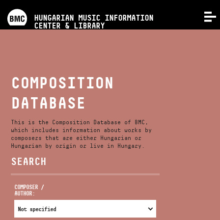
PROGRAMS
HUNGARIAN MUSIC INFORMATION
MENU
CENTER & LIBRARY
COMPETITIONS
TRAININGS
COMPOSITION
DATABASE
RELEASES
This is the Composition Database of BMC,
ABOUT US
which includes information about works by
composers that are either Hungarian or
Hungarian by origin or live in Hungary.
SEARCH
CONTACT
COMPOSER /
AUTHOR:
VIDEO GALLERY