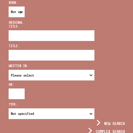
BORN:
ORIGINAL
TITLE:
ADDRESS
TITLE:
EMAIL
infokozpont@bmc.hu
WRITTEN IN:
PHONE
OR:
OPENING HOURS
TYPE:
NEW SEARCH
COMPLEX SEARCH